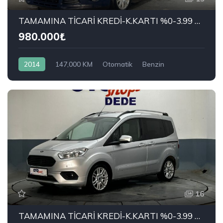
TAMAMINA TİCARİ KREDİ-K.KARTI %0-3.99 ÇEK-2.99 SENET-ÇKS SATIŞ
980.000₺
2014
147,000 KM
Otomatik
Benzin
Önden Çekiş
FORD
1.6 Ti-VCT Titanium
16
TAMAMINA TİCARİ KREDİ-K.KARTI %0-3.99 ÇEK-2.99 SENET-ÇKS SATIŞ