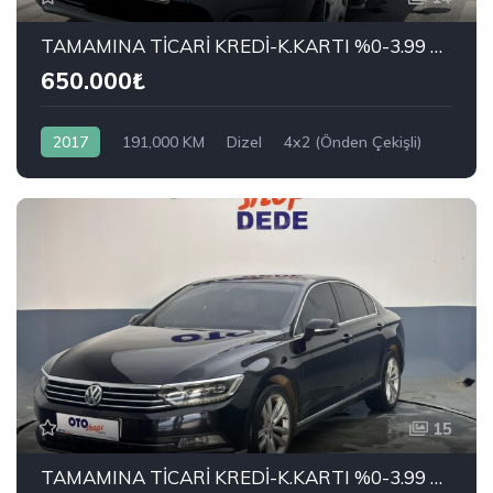
TAMAMINA TİCARİ KREDİ-K.KARTI %0-3.99 ÇEK-2.99 SENET-ÇKS SATIŞ
650.000₺
2017
191,000 KM
Dizel
4x2 (Önden Çekişli)
DACIA
1.5 dCi Ambiance
15
TAMAMINA TİCARİ KREDİ-K.KARTI %0-3.99 ÇEK-2.99 SENET-ÇKS SATIŞ