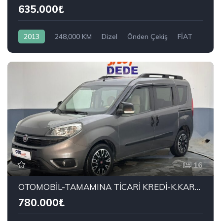
635.000₺
2013
248,000 KM
Dizel
Önden Çekiş
FİAT
500L 1.3 Mjet Beats Edition
16
OTOMOBİL-TAMAMINA TİCARİ KREDİ-K.KARTI %0-3.99 ÇEK-2.99 SENET-ÇKS SATIŞ
780.000₺