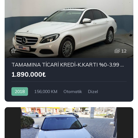
12
TAMAMINA TİCARİ KREDİ-K.KARTI %0-3.99 ÇEK-2.99 SENET-ÇKS SATIŞ
1.890.000₺
2018
156,000 KM
Otomatik
Dizel
Önden Çekiş
MERCEDES-BENZ
C 200 D Comfort