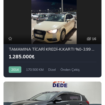
16
TAMAMINA TİCARİ KREDİ-K.KARTI %0-3.99 ÇEK-2.99 SENET-ÇKS SATIŞ
1.285.000₺
2014
170,500 KM
Dizel
Önden Çekiş
AUDI
A3 Sportback 1.6 TDI Ambiente