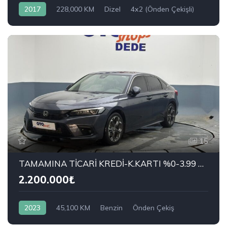
2017
228,000 KM
Dizel
4x2 (Önden Çekişli)
FİAT
1.6 Multijet Conformatic Premio Plus
15
TAMAMINA TİCARİ KREDİ-K.KARTI %0-3.99 ÇEK-2.99 SENET-ÇKS SATIŞ
2.200.000₺
2023
45,100 KM
Benzin
Önden Çekiş
HONDA
1.5 VTEC Executive Plus