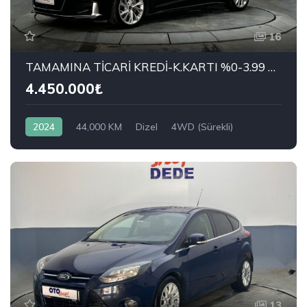
16
TAMAMINA TİCARİ KREDİ-K.KARTI %0-3.99 ÇEK-2.99 SENET-ÇKS SATIŞ
4.450.000₺
2024
44,000 KM
Dizel
4WD (Sürekli)
AUDI
A5 Sportback 40 TDI Quattro Advanced
13