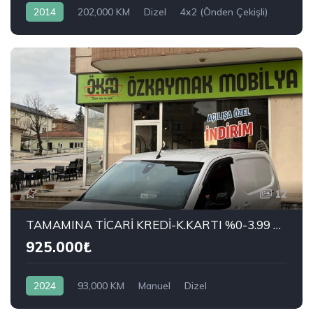
2014
202,000 KM
Dizel
4x2 (Önden Çekişli)
NISSAN
1.6 dCi Platinum Premium Pack
12
TAMAMINA TİCARİ KREDİ-K.KARTI %0-3.99 ÇEK-2.99 SENET-ÇKS SATIŞ
925.000₺
2024
93,000 KM
Manuel
Dizel
Önden Çekiş
OPEL
1.5 D Elegance XL