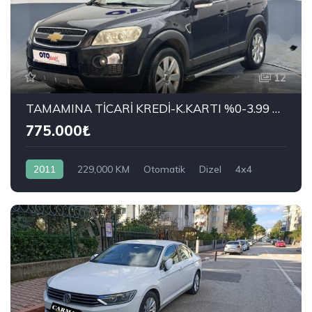
12
TAMAMINA TİCARİ KREDİ-K.KARTI %0-3.99 ÇEK-2.99 SENET-ÇKS SATIŞ
775.000₺
2011
229,000 KM
Otomatik
Dizel
4x4
CHEVROLET
2.0 D LT High