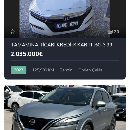
20
TAMAMINA TİCARİ KREDİ-K.KARTI %0-3.99 ÇEK-2.99 SENET-ÇKS SATIŞ
2.035.000₺
2023
125,900 KM
Benzin
Önden Çekiş
HONDA
1.5 VTEC Executive