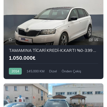
15
TAMAMINA TİCARİ KREDİ-K.KARTI %0-3.99 ÇEK-2.99 SENET-ÇKS SATIŞ
1.050.000₺
2014
145,000 KM
Dizel
Önden Çekiş
SKODA
1.6 CR TDI Spaceback Elegance