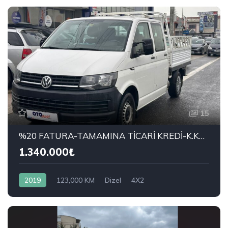
15
%20 FATURA-TAMAMINA TİCARİ KREDİ-K.KARTI %0-3.99 ÇEK-2.99 SENET-ÇKS SATIŞ
1.340.000₺
2019
123,000 KM
Dizel
4X2
VOLKSWAGEN
Çift Kabin (5+1)