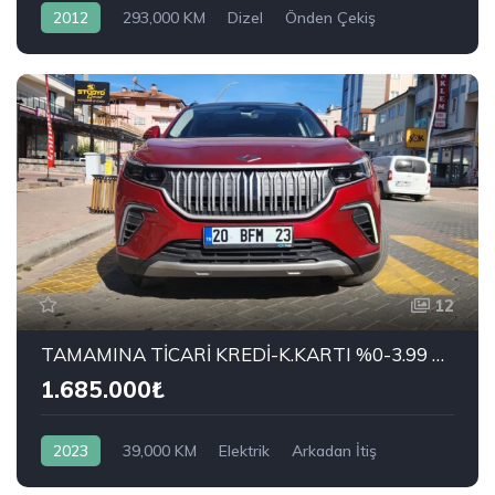
2012
293,000 KM
Dizel
Önden Çekiş
SKODA
1.6 TDI Ambiente
12
TAMAMINA TİCARİ KREDİ-K.KARTI %0-3.99 ÇEK-2.99 SENET-ÇKS SATIŞ
1.685.000₺
2023
39,000 KM
Elektrik
Arkadan İtiş
TOGG
T10X V1 Standart Menzil