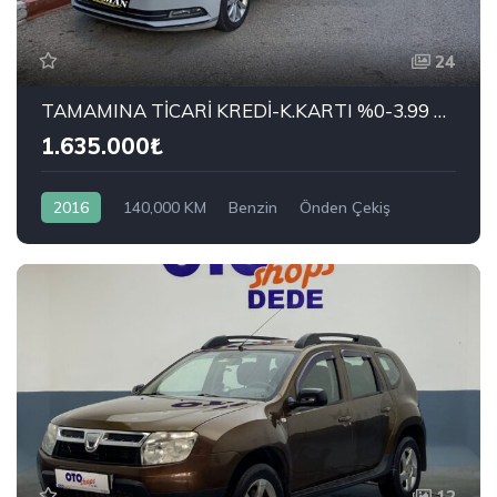
24
TAMAMINA TİCARİ KREDİ-K.KARTI %0-3.99 ÇEK-2.99 SENET-ÇKS SATIŞ
1.635.000₺
2016
140,000 KM
Benzin
Önden Çekiş
VOLKSWAGEN
1.4 TSI BlueMotion Comfortline
12