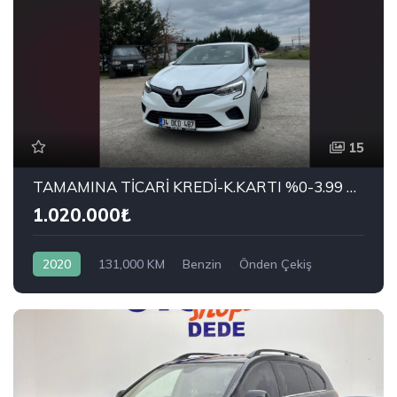
15
TAMAMINA TİCARİ KREDİ-K.KARTI %0-3.99 ÇEK-2.99 SENET-ÇKS SATIŞ
1.020.000₺
2020
131,000 KM
Benzin
Önden Çekiş
RENAULT
1.0 TCe Joy