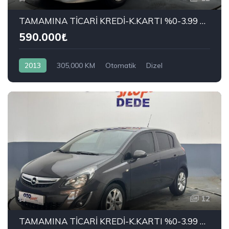
TAMAMINA TİCARİ KREDİ-K.KARTI %0-3.99 ÇEK-2.99 SENET-ÇKS SATIŞ
590.000₺
2013
305,000 KM
Otomatik
Dizel
Önden Çekiş
RENAULT
1.5 dCi Joy
12
TAMAMINA TİCARİ KREDİ-K.KARTI %0-3.99 ÇEK-2.99 SENET-ÇKS SATIŞ