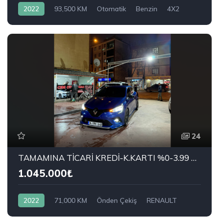
2022
93,500 KM
Otomatik
Benzin
4X2
DACIA
1.0 Tce Prestige
24
TAMAMINA TİCARİ KREDİ-K.KARTI %0-3.99 ÇEK-2.99 SENET-ÇKS SATIŞ
1.045.000₺
2022
71,000 KM
Önden Çekiş
RENAULT
1.0 TCe Joy