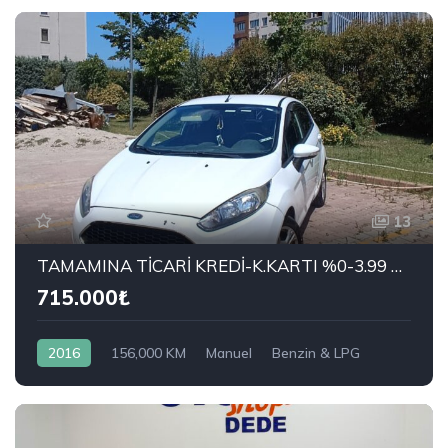
13
TAMAMINA TİCARİ KREDİ-K.KARTI %0-3.99 ÇEK-2.99 SENET-ÇKS SATIŞ
715.000₺
2016
156,000 KM
Manuel
Benzin & LPG
Önden Çekiş
FORD
1.25 Trend X