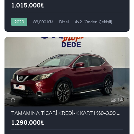
1.015.000₺
2020
88,000 KM
Dizel
4x2 (Önden Çekişli)
FORD
1.5 TDCi Titanium Plus
14
TAMAMINA TİCARİ KREDİ-K.KARTI %0-3.99 ÇEK-2.99 SENET-ÇKS SATIŞ
1.290.000₺