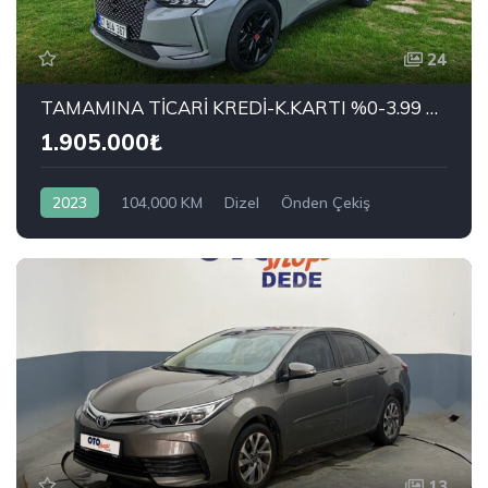
24
TAMAMINA TİCARİ KREDİ-K.KARTI %0-3.99 ÇEK-2.99 SENET-ÇKS SATIŞ
1.905.000₺
2023
104,000 KM
Dizel
Önden Çekiş
DS AUTOMOBILES
1.5 BlueHDi Performance Line
13