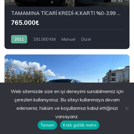
TAMAMINA TİCARİ KREDİ-K.KARTI %0-3.99 ÇEK-2.99 SENET-ÇKS SATIŞ
765.000₺
2011
181,000 KM
Manuel
Dizel
4x2 (Önden Çekişli)
DACIA
1.5 DCi Laureate
Web sitemizde size en iyi deneyimi sunabilmemiz için
çerezleri kullanıyoruz. Bu siteyi kullanmaya devam
ederseniz, hüküm ve koşullarımızı kabul ettiğinizi
varsayarız.
26
Tamam
Kvkk gizlilik metni
TAMAMINA TİCARİ KREDİ-K.KARTI %0-3.99 ÇEK-2.99 SENET-ÇKS SATIŞ