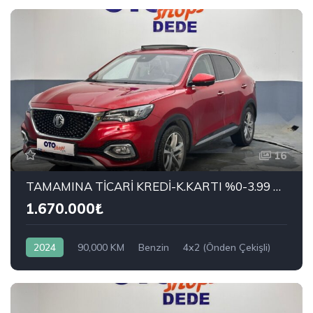
16
TAMAMINA TİCARİ KREDİ-K.KARTI %0-3.99 ÇEK-2.99 SENET-ÇKS SATIŞ
1.670.000₺
2024
90,000 KM
Benzin
4x2 (Önden Çekişli)
MG
1.5 T-GDI Luxury