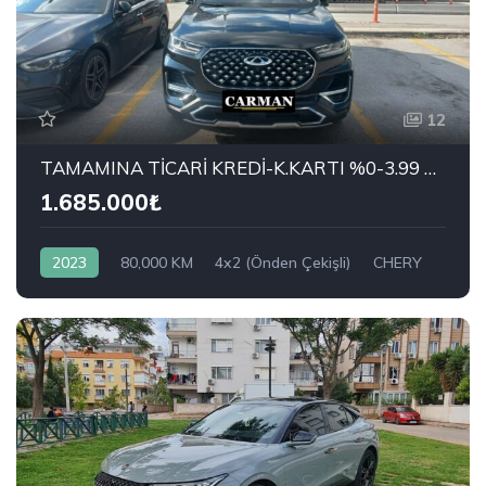
12
TAMAMINA TİCARİ KREDİ-K.KARTI %0-3.99 ÇEK-2.99 SENET-ÇKS SATIŞ
1.685.000₺
2023
80,000 KM
4x2 (Önden Çekişli)
CHERY
1.6 TGDI Luxury