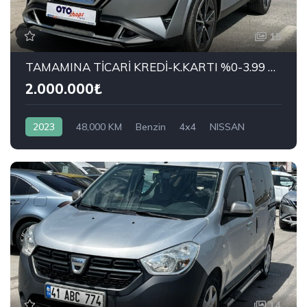
15
TAMAMINA TİCARİ KREDİ-K.KARTI %0-3.99 ÇEK-2.99 SENET-ÇKS SATIŞ
2.000.000₺
2023
48,000 KM
Benzin
4x4
NISSAN
1.3 DIG-T Sky Pack
14