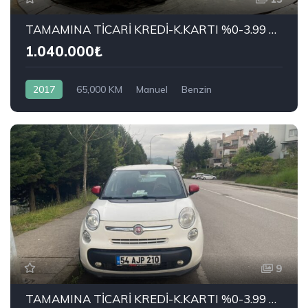
TAMAMINA TİCARİ KREDİ-K.KARTI %0-3.99 ÇEK-2.99 SENET-ÇKS SATIŞ
1.040.000₺
2017
65,000 KM
Manuel
Benzin
Önden Çekiş
TOYOTA
1.33 Life
9
TAMAMINA TİCARİ KREDİ-K.KARTI %0-3.99 ÇEK-2.99 SENET-ÇKS SATIŞ