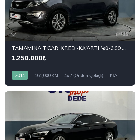
15
TAMAMINA TİCARİ KREDİ-K.KARTI %0-3.99 ÇEK-2.99 SENET-ÇKS SATIŞ
1.250.000₺
2014
161,000 KM
4x2 (Önden Çekişli)
KİA
1.6 GDI Concept Plus