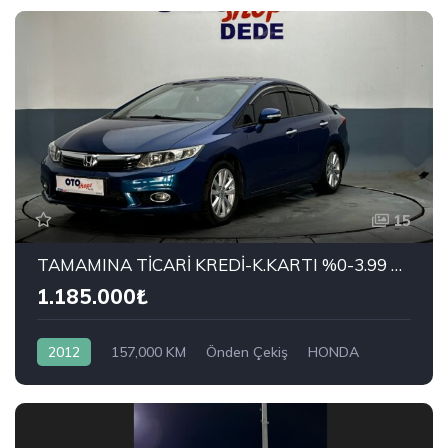
15
TAMAMINA TİCARİ KREDİ-K.KARTI %0-3.99 ÇEK-2.99 SENET-ÇKS SATIŞ
1.185.000₺
2012
157,000 KM
Önden Çekiş
HONDA
1.6i VTEC Eco Elegance