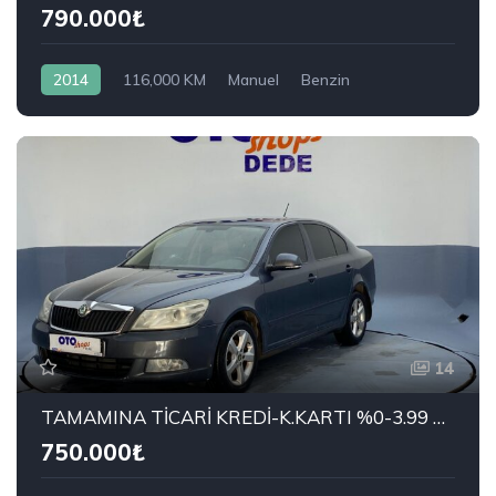
790.000₺
2014
116,000 KM
Manuel
Benzin
Önden Çekiş
OPEL
1.2 Twinport Active
14
TAMAMINA TİCARİ KREDİ-K.KARTI %0-3.99 ÇEK-2.99 SENET-ÇKS SATIŞ
750.000₺