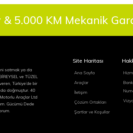
 & 5.000 KM Mekanik Garan
Site Haritası
Hak
ini satmak ya da
Ana Sayfa
Hizm
, BİREYSEL ve TÜZEL
Araçlar
Bank
eren, Türkiye’de bir
ında doğmuştur. 40
Numa
İletişim
 Motorlu Araçlar Ltd
Vizy
Çözüm Ortakları
ıyım. Gücümü Dede
yorum.
Şartlar ve Koşullar