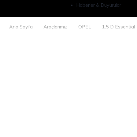
Haberler & Duyurular
Ana Sayfa
Araçlarımız
OPEL
1.5 D Essential