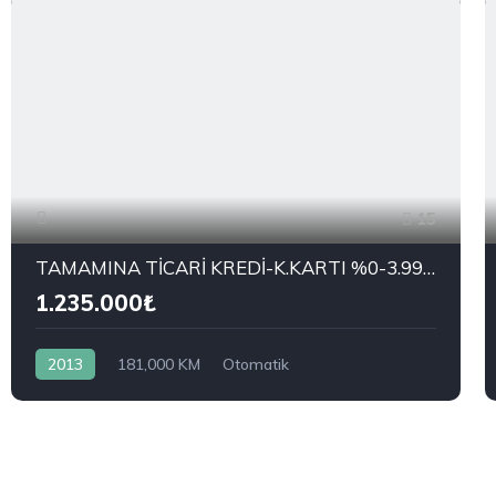
15
TAMAMINA TİCARİ KREDİ-K.KARTI %0-3.99 ÇEK-2.99 SENET-ÇKS SATIŞ
1.235.000₺
2013
181,000 KM
Otomatik
4x2 (Önden Çekişli)
KİA
1.6 GDI Concept Plus