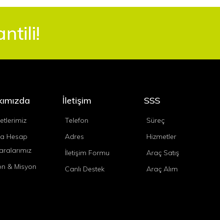
tili!
kımızda
İletişim
SSS
etlerimiz
Telefon
Süreç
a Hesap
Adres
Hizmetler
ralarımız
İletişim Formu
Araç Satış
on & Misyon
Canlı Destek
Araç Alım