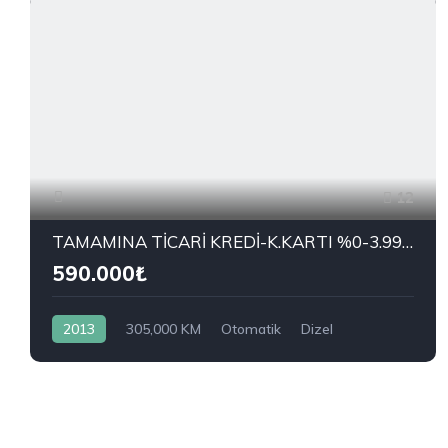
12
TAMAMINA TİCARİ KREDİ-K.KARTI %0-3.99 ÇEK-2.99 SENET-ÇKS SATIŞ
590.000₺
2013
305,000 KM
Otomatik
Dizel
Önden Çekiş
RENAULT
1.5 dCi Joy