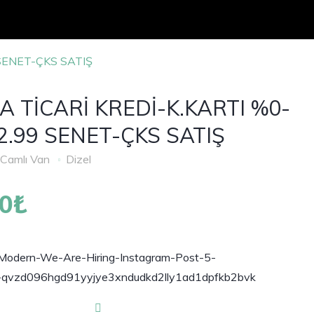
SENET-ÇKS SATIŞ
 TİCARİ KREDİ-K.KARTI %0-
-2.99 SENET-ÇKS SATIŞ
Camlı Van
Dizel
00₺