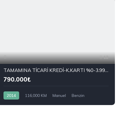
12
TAMAMINA TİCARİ KREDİ-K.KARTI %0-3.99 ÇEK-2.99 SENET-ÇKS SATIŞ
790.000₺
2014
116,000 KM
Manuel
Benzin
Önden Çekiş
OPEL
1.2 Twinport Active