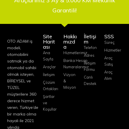
Araçlarımız 3 Ay & 5.000 KM Mekanik
Garantili!
Site
Hakkı
İletişi
SSS
Harit
mızd
m
OTO ADAM iş
Süreç
ası
a
modeli,
Telefon
Hizmetler
Ana
Hizmetlerimiz
otomobilini
Adres
Araç
Sayfa
Banka Hesap
satmak ya da
İletişim
Satış
Araçlar
Numaralarımız
otomobil sahibi
Formu
Araç
olmak isteyen,
İletişim
Vizyon
Canlı
Alım
BİREYSEL ve
&
Çözüm
Destek
TÜZEL
Misyon
Ortakları
müşterilere 360
Şartlar
derece hizmet
ve
veren, Türkiye’de
Koşullar
bir marka olma
hayali ile 2021
yılında