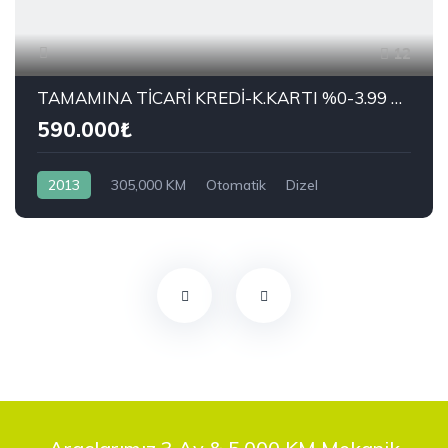
12
TAMAMINA TİCARİ KREDİ-K.KARTI %0-3.99 ÇEK-2.99 SENET-ÇKS SATIŞ
590.000₺
2013
305,000 KM
Otomatik
Dizel
Önden Çekiş
RENAULT
1.5 dCi Joy