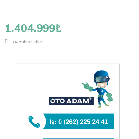
1
/
11
1.404.999₺
Favorilere ekle