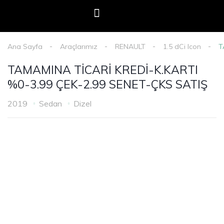
E-Devlet Mobil Onay
Oto Adam Kredi Başvurusu
Haberler & Duyurular
Ana Sayfa
Araçlarımız
RENAULT
1.5 dCi Icon
T
TAMAMINA TİCARİ KREDİ-K.KARTI
%0-3.99 ÇEK-2.99 SENET-ÇKS SATIŞ
2019
Sedan
Dizel