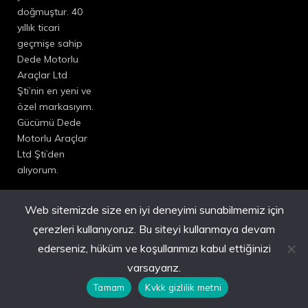
doğmuştur. 40
yıllık ticari
geçmişe sahip
Dede Motorlu
Araçlar Ltd
Şti’nin en yeni ve
özel markasıyım.
Gücümü Dede
Motorlu Araçlar
Ltd Şti’den
alıyorum.
Web sitemizde size en iyi deneyimi sunabilmemiz için
çerezleri kullanıyoruz. Bu siteyi kullanmaya devam
ederseniz, hüküm ve koşullarımızı kabul ettiğinizi
© 2025 Tüm Hakları Saklıdır.
varsayarız.
Tamam
Kvkk gizlilik metni