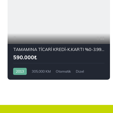
12
TAMAMINA TİCARİ KREDİ-K.KARTI %0-3.99 ÇEK-2.99 SENET-ÇKS SATIŞ
590.000₺
2013
305,000 KM
Otomatik
Dizel
Önden Çekiş
RENAULT
1.5 dCi Joy