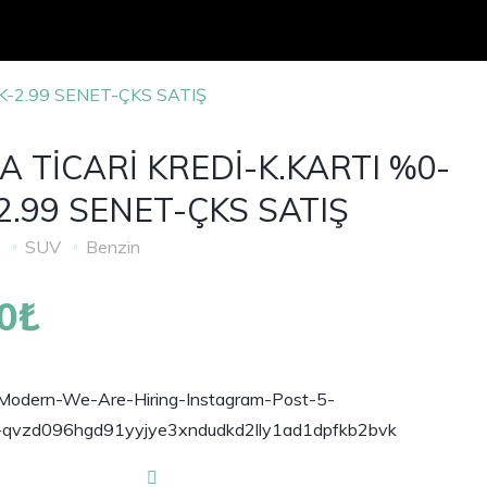
K-2.99 SENET-ÇKS SATIŞ
 TİCARİ KREDİ-K.KARTI %0-
-2.99 SENET-ÇKS SATIŞ
M
SUV
Benzin
00₺