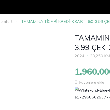
Comfort
TAMAMINA TİCARİ KREDİ-K.KARTI %0-3.99 ÇE
TAMAMINA
3.99 ÇEK
2024
23,250 K
1.960.0
Favorilere ekle