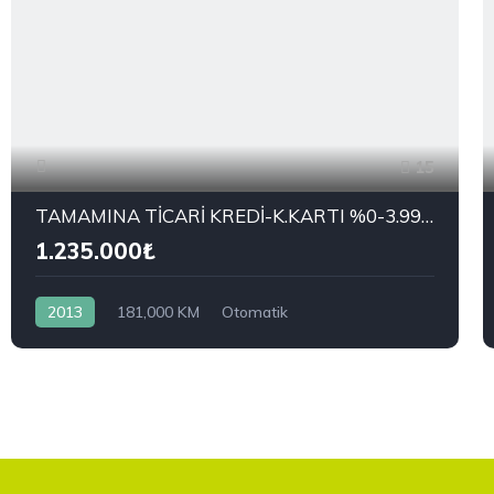
15
TAMAMINA TİCARİ KREDİ-K.KARTI %0-3.99 ÇEK-2.99 SENET-ÇKS SATIŞ
1.235.000₺
2013
181,000 KM
Otomatik
4x2 (Önden Çekişli)
KİA
1.6 GDI Concept Plus