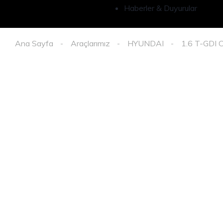
Haberler & Duyurular
Ana Sayfa
Araçlarımız
HYUNDAI
1.6 T-GDI 