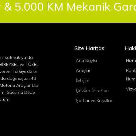
 & 5.000 KM Mekanik Garan
Site Haritası
Hak
ini satmak ya da
Ana Sayfa
Hizm
, BİREYSEL ve TÜZEL
Araçlar
Bank
eren, Türkiye’de bir
ında doğmuştur. 40
Numa
İletişim
 Motorlu Araçlar Ltd
Vizy
Çözüm Ortakları
ıyım. Gücümü Dede
yorum.
Şartlar ve Koşullar