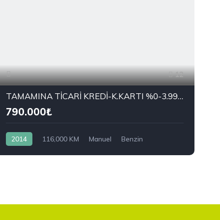
12
TAMAMINA TİCARİ KREDİ-K.KARTI %0-3.99 ÇEK-2.99 SENET-ÇKS SATIŞ
790.000₺
2014
116,000 KM
Manuel
Benzin
Önden Çekiş
OPEL
1.2 Twinport Active