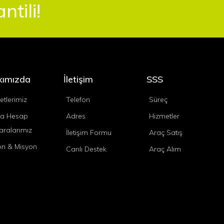
tili!
kımızda
İletişim
SSS
etlerimiz
Telefon
Süreç
a Hesap
Adres
Hizmetler
ralarımız
İletişim Formu
Araç Satış
on & Misyon
Canlı Destek
Araç Alım