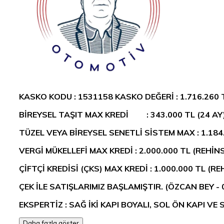
KASKO KODU : 1531158 KASKO DEĞERİ :
1.716.260 
BİREYSEL TAŞIT MAX KREDİ : 343.000 TL (24 AY
TÜZEL VEYA BİREYSEL SENETLİ SİSTEM MAX : 1.184
VERGİ MÜKELLEFİ MAX KREDİ : 2.000.000 TL (REHİNS
ÇİFTÇİ KREDİSİ (ÇKS) MAX KREDİ : 1.000.000 TL (RE
ÇEK İLE SATIŞLARIMIZ BAŞLAMIŞTIR. (ÖZCAN BEY - 
EKSPERTİZ : SAĞ İKİ KAPI BOYALI, SOL ÖN KAPI 
Daha fazla göster