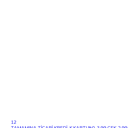
12
TAMAMINA TİCARİ KREDİ-K.KARTI %0-3.99 ÇEK-2.99