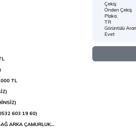
Çekiş:
Önden Çekiş
Plaka:
TR
Görüntülü Arama
Evet
TL
)
.000 TL
İZ)
HİNSİZ)
0532 603 19 60)
VE SAĞ ARKA ÇAMURLUK…