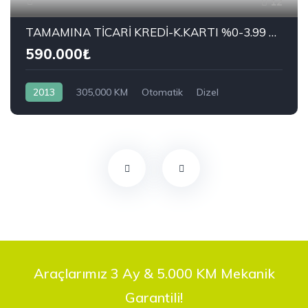
12
TAMAMINA TİCARİ KREDİ-K.KARTI %0-3.99 ÇEK-2.99 SENET-ÇKS SATIŞ
590.000₺
2013
305,000 KM
Otomatik
Dizel
Önden Çekiş
RENAULT
1.5 dCi Joy
Araçlarımız 3 Ay & 5.000 KM Mekanik
Garantili!