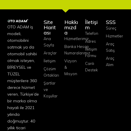
Site
Hakkı
İletişi
SSS
Harit
mızd
m
OTO ADAM iş
Süreç
ası
a
modeli,
Telefon
Hizmetler
Ana
Hizmetlerimiz
otomobilini
Adres
Araç
Sayfa
Banka Hesap
satmak ya da
İletişim
Satış
Araçlar
Numaralarımız
otomobil sahibi
Formu
Araç
olmak isteyen,
İletişim
Vizyon
Canlı
Alım
BİREYSEL ve
&
Çözüm
Destek
TÜZEL
Misyon
Ortakları
müşterilere 360
Şartlar
derece hizmet
ve
veren, Türkiye’de
Koşullar
bir marka olma
hayali ile 2021
yılında
doğmuştur. 40
yıllık ticari