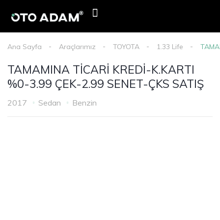
E-Devlet Mobil Onay
Oto Adam Kredi Başvurusu
Haberler & Duyurular
Ana Sayfa
Araçlarımız
TOYOTA
1.33 Life
TAMAM
TAMAMINA TİCARİ KREDİ-K.KARTI
%0-3.99 ÇEK-2.99 SENET-ÇKS SATIŞ
2017
Sedan
Benzin