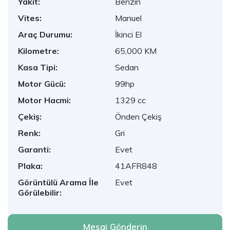
Yakıt:
Benzin
Vites:
Manuel
Araç Durumu:
İkinci El
Kilometre:
65,000 KM
Kasa Tipi:
Sedan
Motor Gücü:
99hp
Motor Hacmi:
1329 cc
Çekiş:
Önden Çekiş
Renk:
Gri
Garanti:
Evet
Plaka:
41AFR848
Görüntülü Arama İle
Evet
Görülebilir:
Mesaj Gönderin