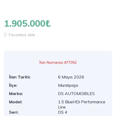
1
/
24
1.905.000₺
Favorilere ekle
İlan Numarası #77052
İlan Tarihi:
6 Mayıs 2026
İlçe:
Muratpaşa
Marka:
DS AUTOMOBILES
Model:
1.5 BlueHDi Performance
Line
Seri:
DS 4