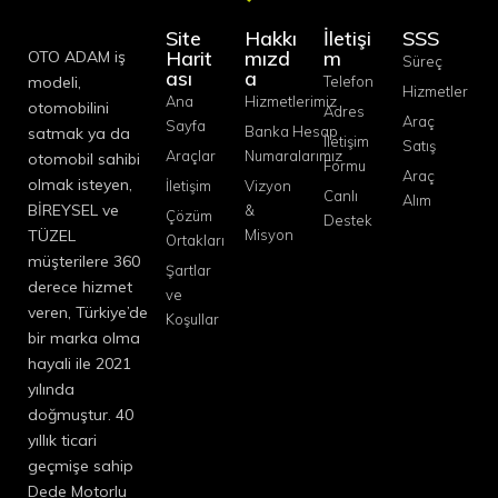
Site
Hakkı
İletişi
SSS
Harit
mızd
m
OTO ADAM iş
Süreç
ası
a
modeli,
Telefon
Hizmetler
Ana
Hizmetlerimiz
otomobilini
Adres
Araç
Sayfa
Banka Hesap
satmak ya da
İletişim
Satış
Araçlar
Numaralarımız
otomobil sahibi
Formu
Araç
olmak isteyen,
İletişim
Vizyon
Canlı
Alım
BİREYSEL ve
&
Çözüm
Destek
TÜZEL
Misyon
Ortakları
müşterilere 360
Şartlar
derece hizmet
ve
veren, Türkiye’de
Koşullar
bir marka olma
hayali ile 2021
yılında
doğmuştur. 40
yıllık ticari
geçmişe sahip
Dede Motorlu