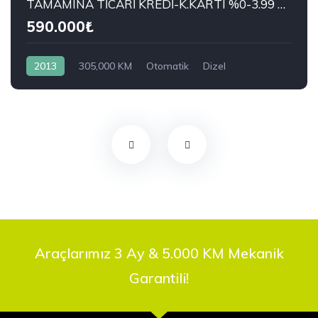
TAMAMINA TİCARİ KREDİ-K.KARTI %0-3.99 ÇEK-2.99 SENET-ÇKS SATIŞ
590.000₺
2013
305,000 KM
Otomatik
Dizel
Önden Çekiş
RENAULT
1.5 dCi Joy
Araçlarımız 3 Ay & 5.000 KM Mekanik
Garantili!