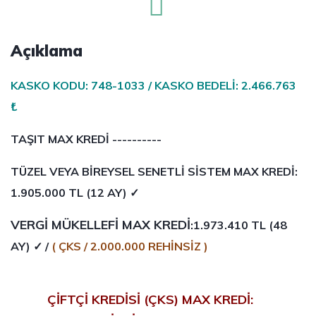
Açıklama
KASKO KODU: 748-1033 / KASKO BEDELİ: 2.466.763
₺
TA
Ş
IT MAX KREDİ ----------
TÜZEL VEYA BİREYSEL SENETL
İ
S
İ
STEM MAX KRED
İ
:
1.905.000 TL (12 AY) ✓
VERGİ MÜKELLEFİ MAX KREDİ
:
1.973.410 TL (48
AY) ✓ /
( ÇKS / 2.000.000 REHİNSİZ )
ÇİFTÇİ KREDİSİ (ÇKS) MAX KREDİ: