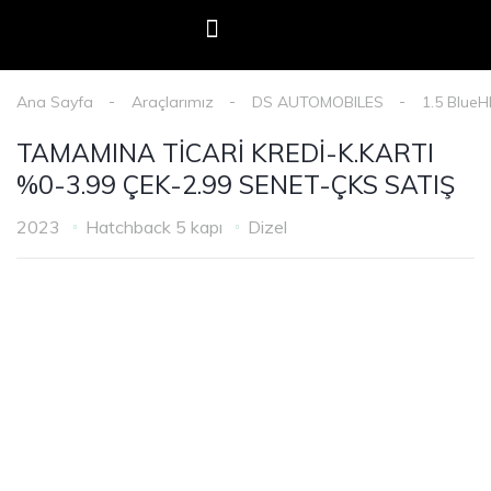
E-Devlet Mobil Onay
Oto Adam Kredi Başvurusu
Haberler & Duyurular
Ana Sayfa
Araçlarımız
DS AUTOMOBILES
1.5 BlueH
TAMAMINA TİCARİ KREDİ-K.KARTI
%0-3.99 ÇEK-2.99 SENET-ÇKS SATIŞ
2023
Hatchback 5 kapı
Dizel