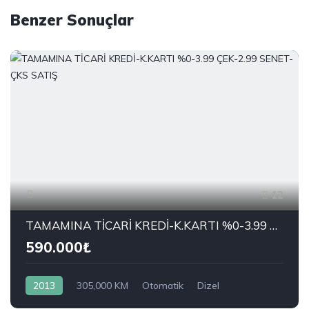
Benzer Sonuçlar
12
TAMAMINA TİCARİ KREDİ-K.KARTI %0-3.99 ÇEK-2.99 SENET-ÇKS SATIŞ
590.000₺
2013
305,000 KM
Otomatik
Dizel
Önden Çekiş
RENAULT
1.5 dCi Joy