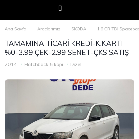
E-Devlet Mobil Onay
Oto Adam Kredi Başvurusu
Haberler & Duyurular
Ana Sayfa
Araçlarımız
SKODA
1.6 CR TDI Spaceba
TAMAMINA TİCARİ KREDİ-K.KARTI
%0-3.99 ÇEK-2.99 SENET-ÇKS SATIŞ
2014
Hatchback 5 kapı
Dizel