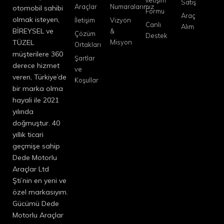
İletişim
Satış
Araçlar
Numaralarımız
otomobil sahibi
Formu
Araç
olmak isteyen,
İletişim
Vizyon
Canlı
Alım
BİREYSEL ve
&
Çözüm
Destek
TÜZEL
Misyon
Ortakları
müşterilere 360
Şartlar
derece hizmet
ve
veren, Türkiye’de
Koşullar
bir marka olma
hayali ile 2021
yılında
doğmuştur. 40
yıllık ticari
geçmişe sahip
Dede Motorlu
Araçlar Ltd
Şti’nin en yeni ve
özel markasıyım.
Gücümü Dede
Motorlu Araçlar