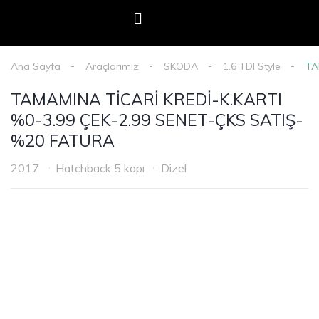
E-Devlet Mobil Onay
Oto Adam Kredi Başvurusu
Haberler & Duyurular
Ana Sayfa
Araçlarımız
SKODA
1.6 TDI Style
TA
TAMAMINA TİCARİ KREDİ-K.KARTI
%0-3.99 ÇEK-2.99 SENET-ÇKS SATIŞ-
%20 FATURA
2017
Hatchback 5 kapı
Dizel