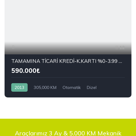
12
TAMAMINA TİCARİ KREDİ-K.KARTI %0-3.99 ÇEK-2.99 SENET-ÇKS SATIŞ
590.000₺
2013
305,000 KM
Otomatik
Dizel
Önden Çekiş
RENAULT
1.5 dCi Joy
Araçlarımız 3 Ay & 5.000 KM Mekanik