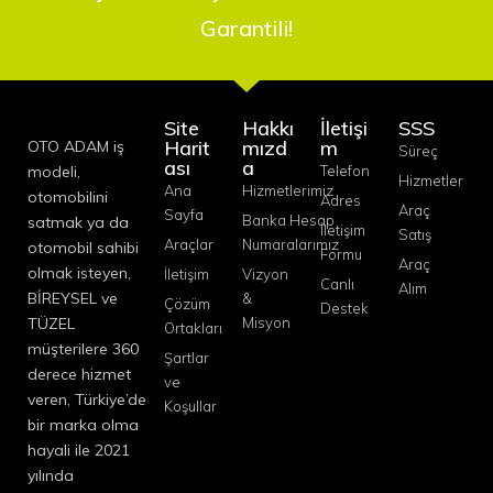
Garantili!
Site
Hakkı
İletişi
SSS
Harit
mızd
m
OTO ADAM iş
Süreç
ası
a
modeli,
Telefon
Hizmetler
Ana
Hizmetlerimiz
otomobilini
Adres
Araç
Sayfa
Banka Hesap
satmak ya da
İletişim
Satış
Araçlar
Numaralarımız
otomobil sahibi
Formu
Araç
olmak isteyen,
İletişim
Vizyon
Canlı
Alım
BİREYSEL ve
&
Çözüm
Destek
TÜZEL
Misyon
Ortakları
müşterilere 360
Şartlar
derece hizmet
ve
veren, Türkiye’de
Koşullar
bir marka olma
hayali ile 2021
yılında