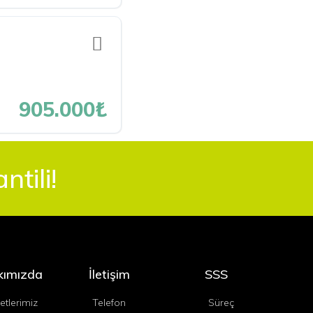
905.000₺
tili!
kımızda
İletişim
SSS
etlerimiz
Telefon
Süreç