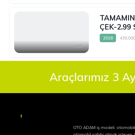
TAMAMINA
ÇEK-2.99
2018
430,00
15
Araçlarımız 3 Ay
OTO ADAM iş modeli, otomobil
otomobil sahibi olmak isteyen