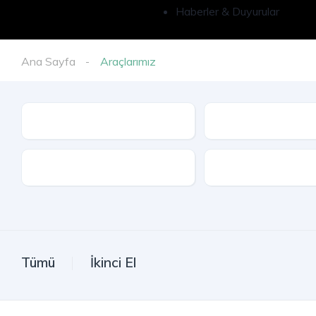
Haberler & Duyurular
Ana Sayfa
Araçlarımız
İl
Model
Kasa Tipi
Tümü
İkinci El