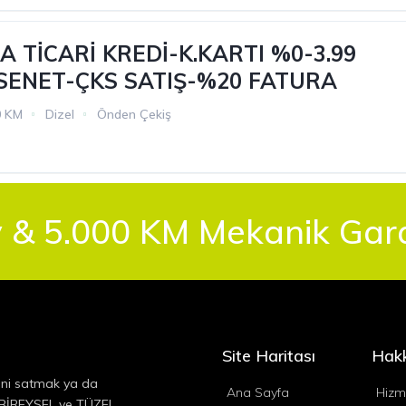
 TİCARİ KREDİ-K.KARTI %0-3.99
 SENET-ÇKS SATIŞ-%20 FATURA
0 KM
Dizel
Önden Çekiş
 & 5.000 KM Mekanik Garan
Site Haritası
Hak
ini satmak ya da
Ana Sayfa
Hizm
, BİREYSEL ve TÜZEL