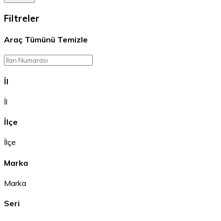
Filtreler
Araç
Tümünü Temizle
İl
İl
İlçe
İlçe
Marka
Marka
Seri