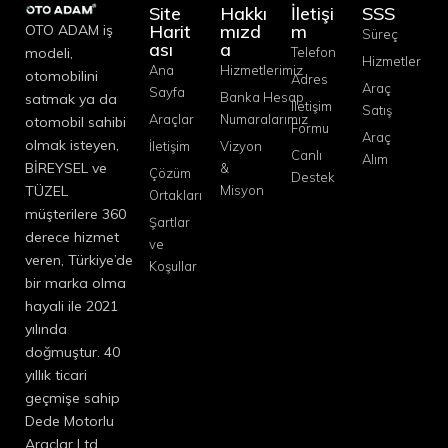
Site
Hakkı
İletişi
SSS
Harit
mızd
m
OTO ADAM iş
Süreç
ası
a
modeli,
Telefon
Hizmetler
Ana
Hizmetlerimiz
otomobilini
Adres
Araç
Sayfa
Banka Hesap
satmak ya da
İletişim
Satış
Araçlar
Numaralarımız
otomobil sahibi
Formu
Araç
olmak isteyen,
İletişim
Vizyon
Canlı
Alım
BİREYSEL ve
&
Çözüm
Destek
TÜZEL
Misyon
Ortakları
müşterilere 360
Şartlar
derece hizmet
ve
veren, Türkiye’de
Koşullar
bir marka olma
hayali ile 2021
yılında
doğmuştur. 40
yıllık ticari
geçmişe sahip
Dede Motorlu
Araçlar Ltd