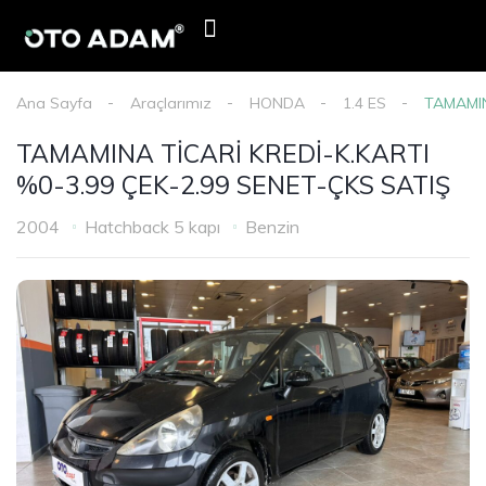
E-Devlet Mobil Onay
Oto Adam Kredi Başvurusu
Haberler & Duyurular
Ana Sayfa
Araçlarımız
HONDA
1.4 ES
TAMAMIN
TAMAMINA TİCARİ KREDİ-K.KARTI
%0-3.99 ÇEK-2.99 SENET-ÇKS SATIŞ
2004
Hatchback 5 kapı
Benzin