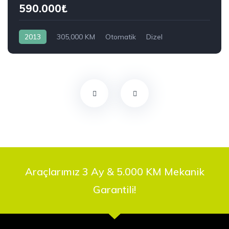
590.000₺
2013
305,000 KM
Otomatik
Dizel
Önden Çekiş
RENAULT
1.5 dCi Joy
Araçlarımız 3 Ay & 5.000 KM Mekanik
Garantili!