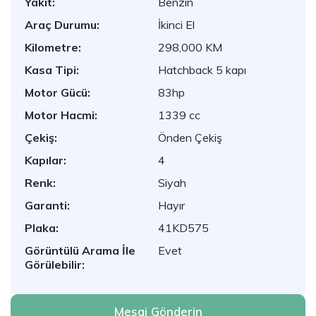
Yakıt:
Benzin
Araç Durumu:
İkinci El
Kilometre:
298,000 KM
Kasa Tipi:
Hatchback 5 kapı
Motor Gücü:
83hp
Motor Hacmi:
1339 cc
Çekiş:
Önden Çekiş
Kapılar:
4
Renk:
Siyah
Garanti:
Hayır
Plaka:
41KD575
Görüntülü Arama İle
Evet
Görülebilir:
Mesaj Gönderin