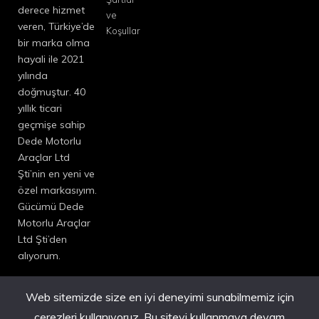
derece hizmet
ve
veren, Türkiye’de
Koşullar
bir marka olma
hayali ile 2021
yılında
doğmuştur. 40
yıllık ticari
geçmişe sahip
Dede Motorlu
Araçlar Ltd
Şti’nin en yeni ve
özel markasıyım.
Gücümü Dede
Motorlu Araçlar
Ltd Şti’den
alıyorum.
Web sitemizde size en iyi deneyimi sunabilmemiz için
çerezleri kullanıyoruz. Bu siteyi kullanmaya devam