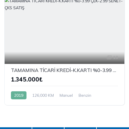
13
TAMAMINA TİCARİ KREDİ-K.KARTI %0-3.99 ÇEK-2.99 SENET-ÇKS SATIŞ
1.345.000₺
2019
126,000 KM
Manuel
Benzin
4x2 (Önden Çekişli)