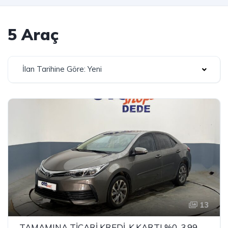
5 Araç
İlan Tarihine Göre: Yeni
13
TAMAMINA TİCARİ KREDİ-K.KARTI %0-3.99 ÇEK-2.99 SENET-ÇKS SATIŞ