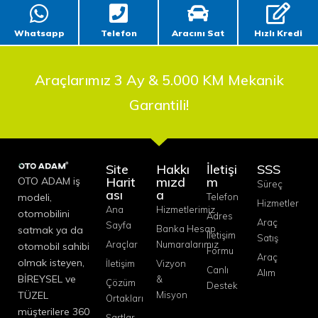
Whatsapp
Telefon
Aracını Sat
Hızlı Kredi
Araçlarımız 3 Ay & 5.000 KM Mekanik
Garantili!
Site
Hakkı
İletişi
SSS
Harit
mızd
m
OTO ADAM iş
Süreç
ası
a
modeli,
Telefon
Hizmetler
Ana
Hizmetlerimiz
otomobilini
Adres
Araç
Sayfa
Banka Hesap
satmak ya da
İletişim
Satış
Araçlar
Numaralarımız
otomobil sahibi
Formu
Araç
olmak isteyen,
İletişim
Vizyon
Canlı
Alım
BİREYSEL ve
&
Çözüm
Destek
TÜZEL
Misyon
Ortakları
müşterilere 360
Şartlar