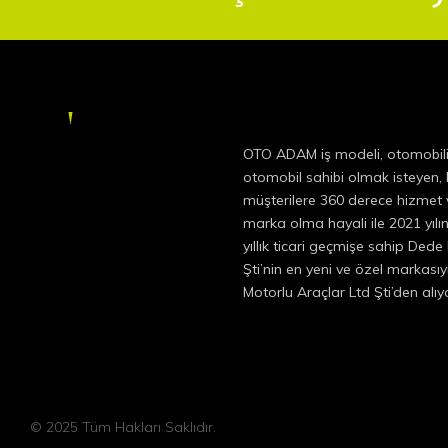
OTO ADAM iş modeli, otomobil
otomobil sahibi olmak isteyen
müşterilere 360 derece hizmet v
marka olma hayali ile 2021 yıl
yıllık ticari geçmişe sahip Dede
Şti’nin en yeni ve özel markas
Motorlu Araçlar Ltd Şti’den alı
© 2025 Tüm Hakları Saklıdır.