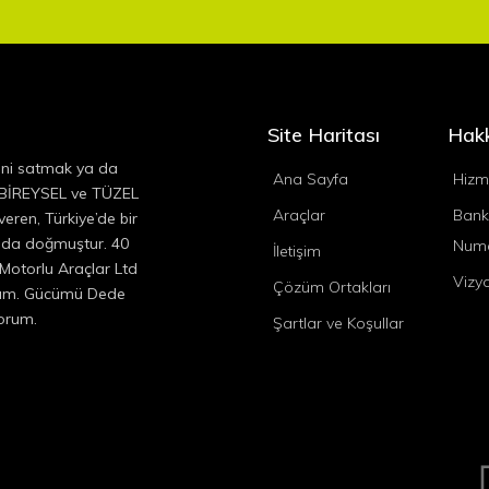
Site Haritası
Hak
ini satmak ya da
Ana Sayfa
Hizm
, BİREYSEL ve TÜZEL
Araçlar
Bank
eren, Türkiye’de bir
ında doğmuştur. 40
Numa
İletişim
 Motorlu Araçlar Ltd
Vizy
Çözüm Ortakları
ıyım. Gücümü Dede
yorum.
Şartlar ve Koşullar