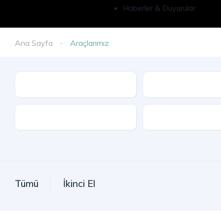
Haberler & Duyurular
Ana Sayfa
Araçlarımız
İl
Model
Kasa Tipi
Tümü
İkinci El