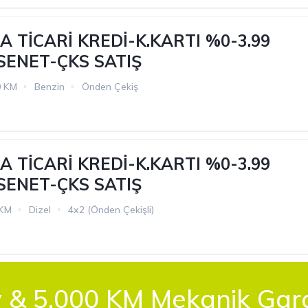
 TİCARİ KREDİ-K.KARTI %0-3.99
 SENET-ÇKS SATIŞ
0 KM
Benzin
Önden Çekiş
 TİCARİ KREDİ-K.KARTI %0-3.99
 SENET-ÇKS SATIŞ
 KM
Dizel
4x2 (Önden Çekişli)
 & 5.000 KM Mekanik Garan