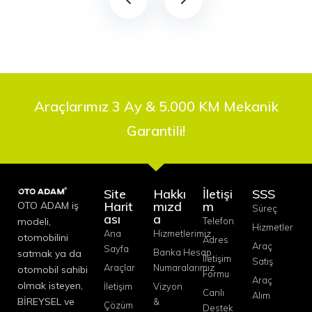
Araçlarımız 3 Ay & 5.000 KM Mekanik
Garantili!
Site
Hakkı
İletişi
SSS
Harit
mızd
m
OTO ADAM iş
Süreç
ası
a
modeli,
Telefon
Hizmetler
Ana
Hizmetlerimiz
otomobilini
Adres
Araç
Sayfa
Banka Hesap
satmak ya da
İletişim
Satış
Araçlar
Numaralarımız
otomobil sahibi
Formu
Araç
olmak isteyen,
İletişim
Vizyon
Canlı
Alım
BİREYSEL ve
&
Çözüm
Destek