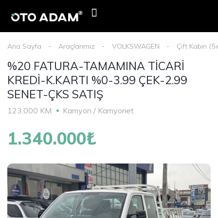
E-Devlet Mobil Onay
Oto Adam Kredi Başvurusu
Haberler & Duyurular
Ana Sayfa
Araçlarımız
VOLKSWAGEN
Çift Kabin (5
%20 FATURA-TAMAMINA TİCARİ
KREDİ-K.KARTI %0-3.99 ÇEK-2.99
SENET-ÇKS SATIŞ
123,000 KM
Kamyon / Kamyonet
1.340.000₺