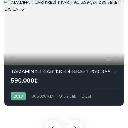
12
TAMAMINA TİCARİ KREDİ-K.KARTI %0-3.99 ÇEK-2.99 SENET-ÇKS SATIŞ
590.000₺
2013
305,000 KM
Otomatik
Dizel
Önden Çekiş
RENAULT
1.5 dCi Joy