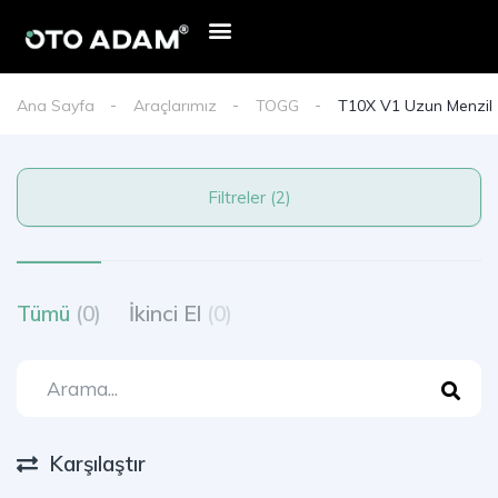
Ana Sayfa
Araçlarımız
TOGG
T10X V1 Uzun Menzil
Filtreler (2)
Tümü
(0)
İkinci El
(0)
Karşılaştır