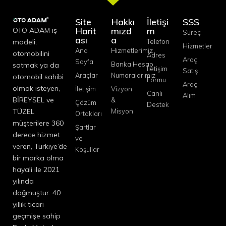
Site
Hakkı
İletişi
SSS
Harit
mızd
m
OTO ADAM iş
Süreç
ası
a
modeli,
Telefon
Hizmetler
Ana
Hizmetlerimiz
otomobilini
Adres
Araç
Sayfa
Banka Hesap
satmak ya da
İletişim
Satış
Araçlar
Numaralarımız
otomobil sahibi
Formu
Araç
olmak isteyen,
İletişim
Vizyon
Canlı
Alım
BİREYSEL ve
&
Çözüm
Destek
TÜZEL
Misyon
Ortakları
müşterilere 360
Şartlar
derece hizmet
ve
veren, Türkiye’de
Koşullar
bir marka olma
hayali ile 2021
yılında
doğmuştur. 40
yıllık ticari
geçmişe sahip