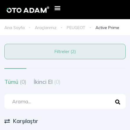
E-Devlet Mobil Onay
Oto Adam Kredi Başvurusu
Haberler & Duyurular
Ana Sayfa
Araçlarımız
PEUGEOT
Active Prime
Filtreler (2)
Tümü
(0)
İkinci El
(0)
Karşılaştır