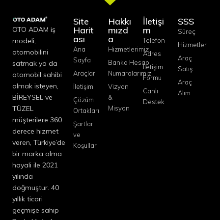
Site
Hakkı
İletişi
SSS
Harit
mızd
m
OTO ADAM iş
Süreç
ası
a
modeli,
Telefon
Hizmetler
Ana
Hizmetlerimiz
otomobilini
Adres
Araç
Sayfa
Banka Hesap
satmak ya da
İletişim
Satış
Araçlar
Numaralarımız
otomobil sahibi
Formu
Araç
olmak isteyen,
İletişim
Vizyon
Canlı
Alım
BİREYSEL ve
&
Çözüm
Destek
TÜZEL
Misyon
Ortakları
müşterilere 360
Şartlar
derece hizmet
ve
veren, Türkiye’de
Koşullar
bir marka olma
hayali ile 2021
yılında
doğmuştur. 40
yıllık ticari
geçmişe sahip