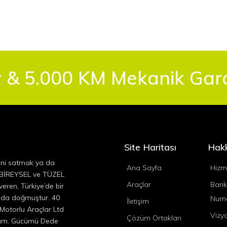
 & 5.000 KM Mekanik Garan
Site Haritası
Hak
ini satmak ya da
Ana Sayfa
Hizm
, BİREYSEL ve TÜZEL
Araçlar
Bank
eren, Türkiye’de bir
ında doğmuştur. 40
Numa
İletişim
 Motorlu Araçlar Ltd
Vizy
Çözüm Ortakları
ıyım. Gücümü Dede