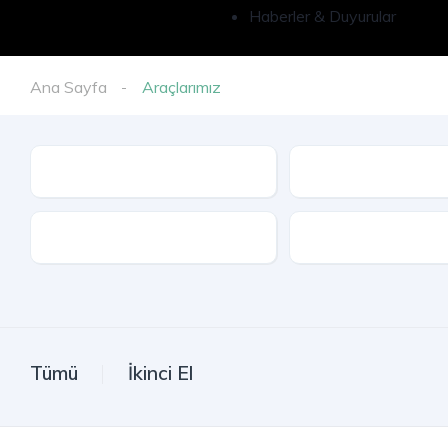
Haberler & Duyurular
Ana Sayfa
Araçlarımız
İl
Model
Kasa Tipi
Tümü
İkinci El