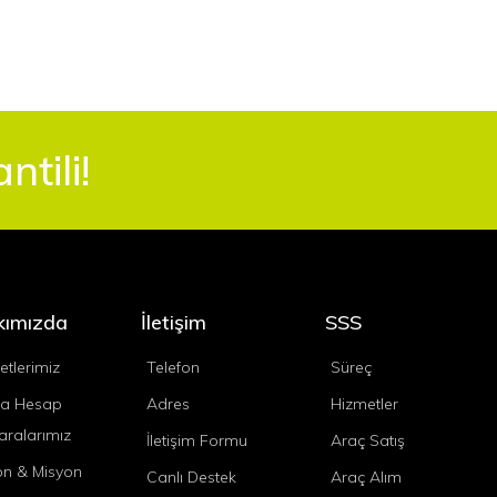
tili!
kımızda
İletişim
SSS
etlerimiz
Telefon
Süreç
a Hesap
Adres
Hizmetler
ralarımız
İletişim Formu
Araç Satış
on & Misyon
Canlı Destek
Araç Alım