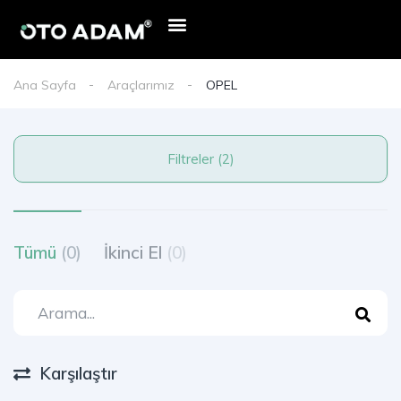
Ana Sayfa
Araçlarımız
OPEL
Filtreler (2)
Tümü
(0)
İkinci El
(0)
Karşılaştır