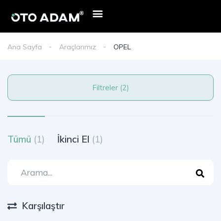
E-Devlet Mobil Onay
Oto Adam Kredi Başvurusu
Haberler & Duyurular
Ana Sayfa
Araçlarımız
OPEL
Filtreler (2)
Tümü
(1)
İkinci El
(1)
Karşılaştır