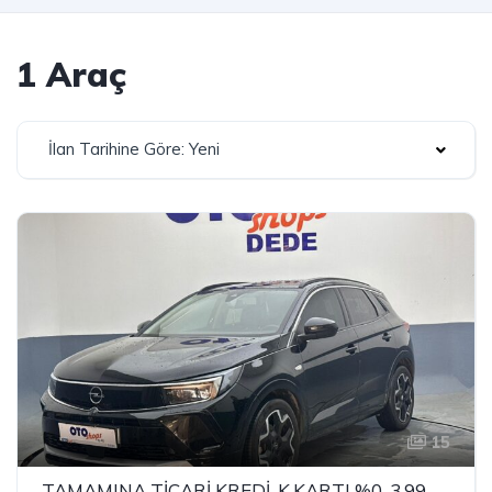
1 Araç
İlan Tarihine Göre: Yeni
15
TAMAMINA TİCARİ KREDİ-K.KARTI %0-3.99 ÇEK-2.99 SENET-ÇKS SATIŞ