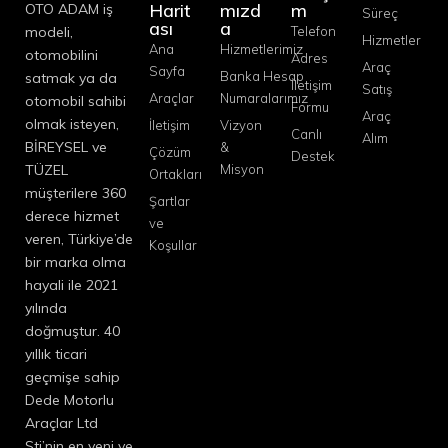
Harit
mızd
m
OTO ADAM iş
Süreç
ası
a
modeli,
Telefon
Hizmetler
Ana
Hizmetlerimiz
otomobilini
Adres
Araç
Sayfa
Banka Hesap
satmak ya da
İletişim
Satış
Araçlar
Numaralarımız
otomobil sahibi
Formu
Araç
olmak isteyen,
İletişim
Vizyon
Canlı
Alım
BİREYSEL ve
&
Çözüm
Destek
TÜZEL
Misyon
Ortakları
müşterilere 360
Şartlar
derece hizmet
ve
veren, Türkiye’de
Koşullar
bir marka olma
hayali ile 2021
yılında
doğmuştur. 40
yıllık ticari
geçmişe sahip
Dede Motorlu
Araçlar Ltd
Şti’nin en yeni ve