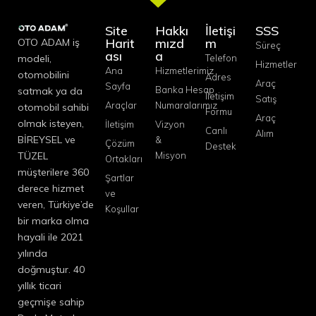
Site
Hakkı
İletişi
SSS
Harit
mızd
m
OTO ADAM iş
Süreç
ası
a
modeli,
Telefon
Hizmetler
Ana
Hizmetlerimiz
otomobilini
Adres
Araç
Sayfa
Banka Hesap
satmak ya da
İletişim
Satış
Araçlar
Numaralarımız
otomobil sahibi
Formu
Araç
olmak isteyen,
İletişim
Vizyon
Canlı
Alım
BİREYSEL ve
&
Çözüm
Destek
TÜZEL
Misyon
Ortakları
müşterilere 360
Şartlar
derece hizmet
ve
veren, Türkiye’de
Koşullar
bir marka olma
hayali ile 2021
yılında
doğmuştur. 40
yıllık ticari
geçmişe sahip