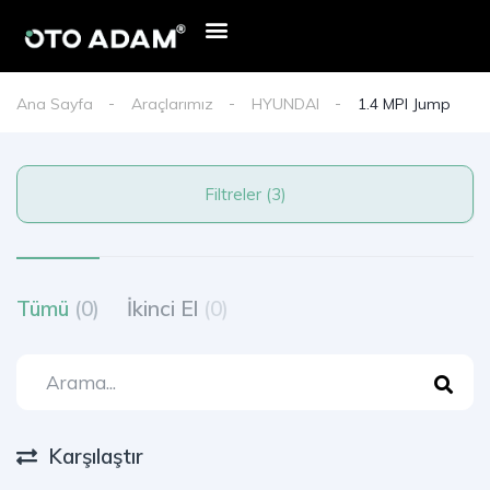
Ana Sayfa
Araçlarımız
HYUNDAI
1.4 MPI Jump
Filtreler (3)
Tümü
(0)
İkinci El
(0)
Karşılaştır