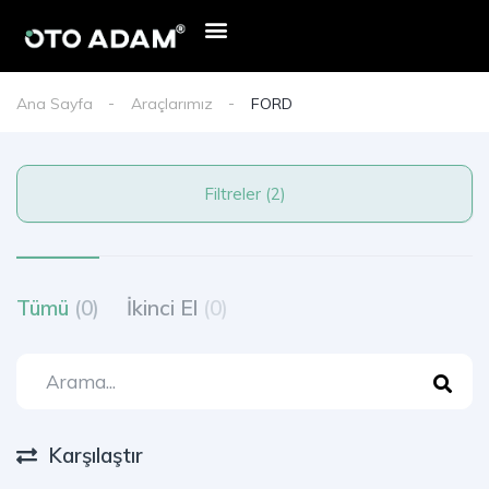
Ana Sayfa
Araçlarımız
FORD
Filtreler (2)
Tümü
(0)
İkinci El
(0)
Karşılaştır