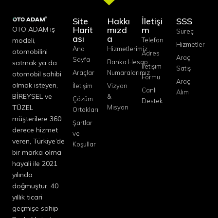
Site
Hakkı
İletişi
SSS
Harit
mızd
m
OTO ADAM iş
Süreç
ası
a
modeli,
Telefon
Hizmetler
Ana
Hizmetlerimiz
otomobilini
Adres
Araç
Sayfa
Banka Hesap
satmak ya da
İletişim
Satış
Araçlar
Numaralarımız
otomobil sahibi
Formu
Araç
olmak isteyen,
İletişim
Vizyon
Canlı
Alım
BİREYSEL ve
&
Çözüm
Destek
TÜZEL
Misyon
Ortakları
müşterilere 360
Şartlar
derece hizmet
ve
veren, Türkiye’de
Koşullar
bir marka olma
hayali ile 2021
yılında
doğmuştur. 40
yıllık ticari
geçmişe sahip