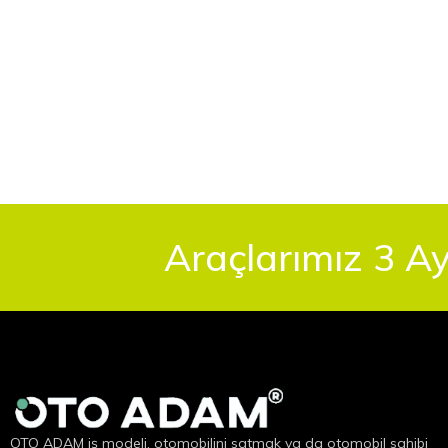
Araçlarımız 3 Ay
OTO ADAM iş modeli, otomobilini satmak ya da otomobil sahibi