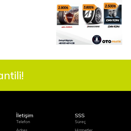
tili!
İletişim
SSS
Telefon
Süreç
Adres
Hizmetler