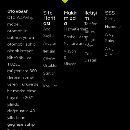
Site
Hakkı
İletişi
SSS
Harit
mızd
m
OTO ADAM iş
Süreç
ası
a
modeli,
Telefon
Hizmetler
Ana
Hizmetlerimiz
otomobilini
Adres
Araç
Sayfa
Banka Hesap
satmak ya da
İletişim
Satış
Araçlar
Numaralarımız
otomobil sahibi
Formu
Araç
olmak isteyen,
İletişim
Vizyon
Canlı
Alım
BİREYSEL ve
&
Çözüm
Destek
TÜZEL
Misyon
Ortakları
müşterilere 360
Şartlar
derece hizmet
ve
veren, Türkiye’de
Koşullar
bir marka olma
hayali ile 2021
yılında
doğmuştur. 40
yıllık ticari
geçmişe sahip