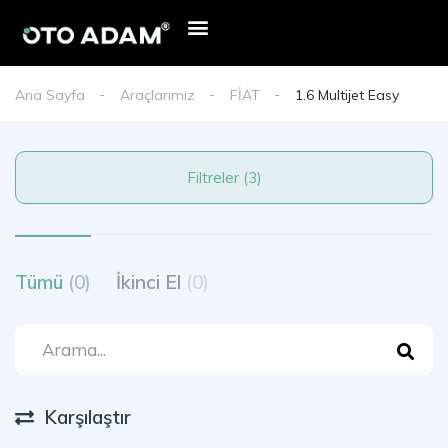
Ana Sayfa
Araçlarımız
FİAT
1.6 Multijet Easy
Filtreler (3)
Tümü
(0)
İkinci El
(0)
Karşılaştır