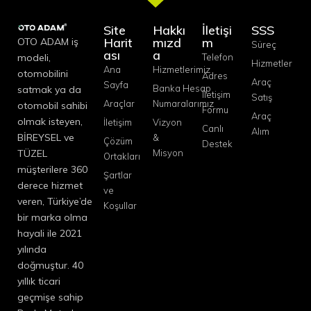
Site
Hakkı
İletişi
SSS
Harit
mızd
m
OTO ADAM iş
Süreç
ası
a
modeli,
Telefon
Hizmetler
Ana
Hizmetlerimiz
otomobilini
Adres
Araç
Sayfa
Banka Hesap
satmak ya da
İletişim
Satış
Araçlar
Numaralarımız
otomobil sahibi
Formu
Araç
olmak isteyen,
İletişim
Vizyon
Canlı
Alım
BİREYSEL ve
&
Çözüm
Destek
TÜZEL
Misyon
Ortakları
müşterilere 360
Şartlar
derece hizmet
ve
veren, Türkiye’de
Koşullar
bir marka olma
hayali ile 2021
yılında
doğmuştur. 40
yıllık ticari
geçmişe sahip