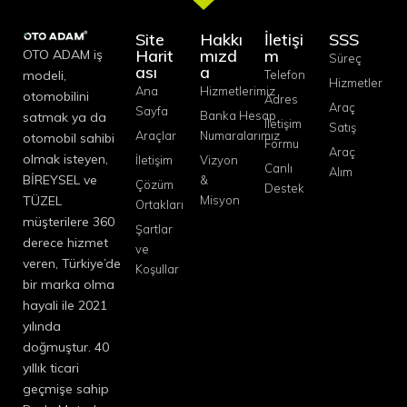
Site
Hakkı
İletişi
SSS
Harit
mızd
m
OTO ADAM iş
Süreç
ası
a
modeli,
Telefon
Hizmetler
Ana
Hizmetlerimiz
otomobilini
Adres
Araç
Sayfa
Banka Hesap
satmak ya da
İletişim
Satış
Araçlar
Numaralarımız
otomobil sahibi
Formu
Araç
olmak isteyen,
İletişim
Vizyon
Canlı
Alım
BİREYSEL ve
&
Çözüm
Destek
TÜZEL
Misyon
Ortakları
müşterilere 360
Şartlar
derece hizmet
ve
veren, Türkiye’de
Koşullar
bir marka olma
hayali ile 2021
yılında
doğmuştur. 40
yıllık ticari
geçmişe sahip