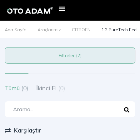
Ana Sayfa
Araçlarımız
CITROEN
1.2 PureTech Feel
Filtreler (2)
Tümü
(0)
İkinci El
(0)
Karşılaştır