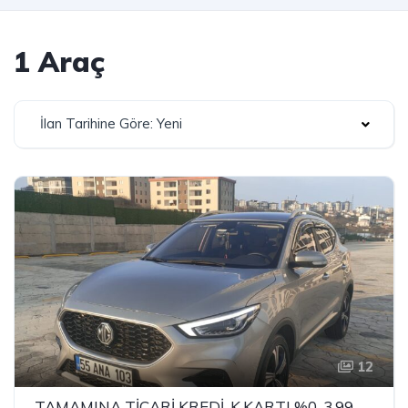
1 Araç
İlan Tarihine Göre: Yeni
12
TAMAMINA TİCARİ KREDİ-K.KARTI %0-3.99 ÇEK-2.99 SENET-ÇKS SATIŞ