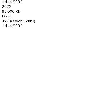
1.444.999₺
2022
98,000 KM
Dizel
4x2 (Önden Çekişli)
1.444.999₺