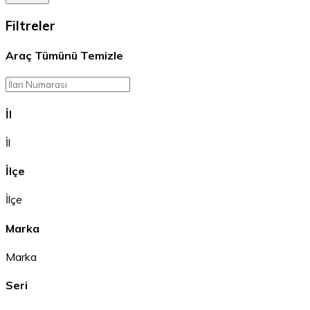
Filtreler
Araç
Tümünü Temizle
İl
İl
İlçe
İlçe
Marka
Marka
Seri