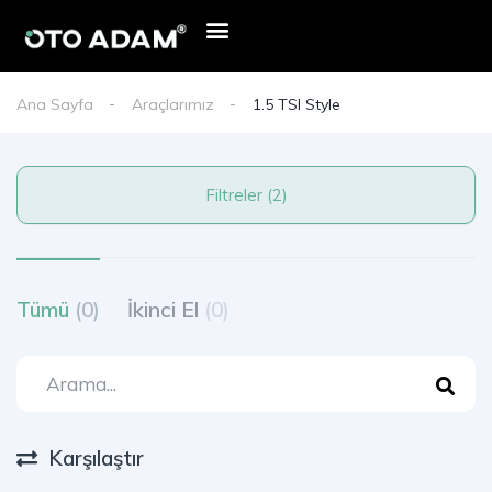
Ana Sayfa
Araçlarımız
1.5 TSI Style
Filtreler (2)
Tümü
(0)
İkinci El
(0)
Karşılaştır