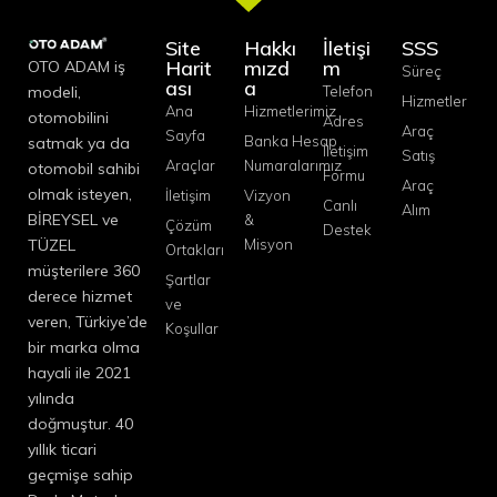
Site
Hakkı
İletişi
SSS
Harit
mızd
m
OTO ADAM iş
Süreç
ası
a
modeli,
Telefon
Hizmetler
Ana
Hizmetlerimiz
otomobilini
Adres
Araç
Sayfa
Banka Hesap
satmak ya da
İletişim
Satış
Araçlar
Numaralarımız
otomobil sahibi
Formu
Araç
olmak isteyen,
İletişim
Vizyon
Canlı
Alım
BİREYSEL ve
&
Çözüm
Destek
TÜZEL
Misyon
Ortakları
müşterilere 360
Şartlar
derece hizmet
ve
veren, Türkiye’de
Koşullar
bir marka olma
hayali ile 2021
yılında
doğmuştur. 40
yıllık ticari
geçmişe sahip