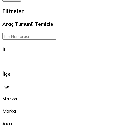
Filtreler
Araç
Tümünü Temizle
İl
İl
İlçe
İlçe
Marka
Marka
Seri