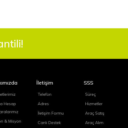
tili!
kımızda
İletişim
SSS
etlerimiz
Telefon
Süreç
a Hesap
Adres
Hizmetler
ralarımız
İletişim Formu
Araç Satış
on & Misyon
Canlı Destek
Araç Alım