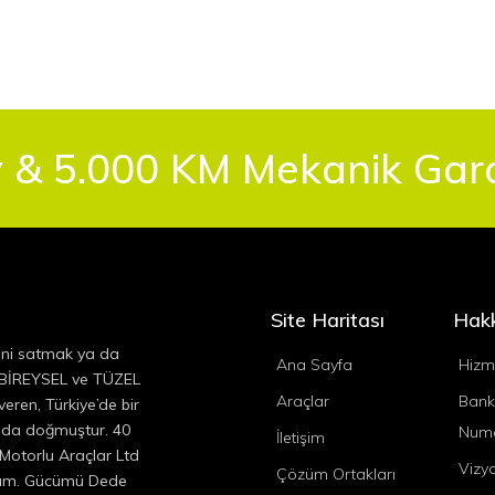
 & 5.000 KM Mekanik Garan
Site Haritası
Hak
ini satmak ya da
Ana Sayfa
Hizm
, BİREYSEL ve TÜZEL
Araçlar
Bank
eren, Türkiye’de bir
ında doğmuştur. 40
Numa
İletişim
 Motorlu Araçlar Ltd
Vizy
Çözüm Ortakları
ıyım. Gücümü Dede