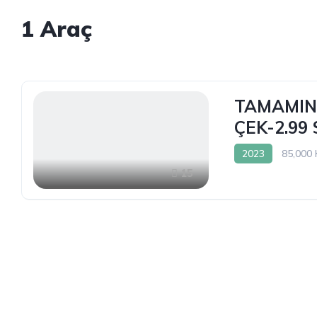
1
Araç
TAMAMINA
ÇEK-2.99
2023
85,000
15