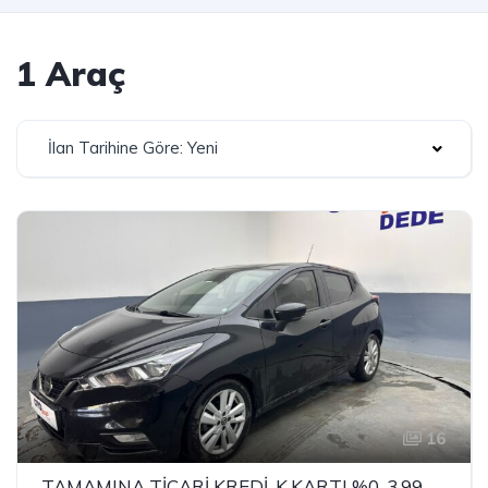
1 Araç
İlan Tarihine Göre: Yeni
16
TAMAMINA TİCARİ KREDİ-K.KARTI %0-3.99 ÇEK-2.99 SENET-ÇKS SATIŞ