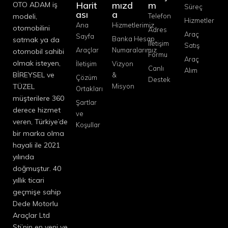
Harit
mızd
m
OTO ADAM iş
Süreç
ası
a
modeli,
Telefon
Hizmetler
Ana
Hizmetlerimiz
otomobilini
Adres
Araç
Sayfa
Banka Hesap
satmak ya da
İletişim
Satış
Araçlar
Numaralarımız
otomobil sahibi
Formu
Araç
olmak isteyen,
İletişim
Vizyon
Canlı
Alım
BİREYSEL ve
&
Çözüm
Destek
TÜZEL
Misyon
Ortakları
müşterilere 360
Şartlar
derece hizmet
ve
veren, Türkiye’de
Koşullar
bir marka olma
hayali ile 2021
yılında
doğmuştur. 40
yıllık ticari
geçmişe sahip
Dede Motorlu
Araçlar Ltd
Şti’nin en yeni ve