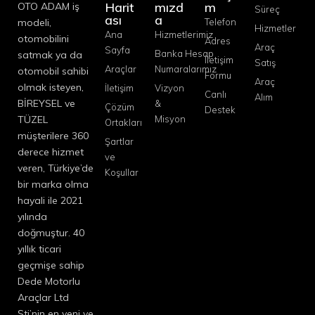
Harit
mızd
m
OTO ADAM iş
Süreç
ası
a
modeli,
Telefon
Hizmetler
Ana
Hizmetlerimiz
otomobilini
Adres
Araç
Sayfa
Banka Hesap
satmak ya da
İletişim
Satış
Araçlar
Numaralarımız
otomobil sahibi
Formu
Araç
olmak isteyen,
İletişim
Vizyon
Canlı
Alım
BİREYSEL ve
&
Çözüm
Destek
TÜZEL
Misyon
Ortakları
müşterilere 360
Şartlar
derece hizmet
ve
veren, Türkiye’de
Koşullar
bir marka olma
hayali ile 2021
yılında
doğmuştur. 40
yıllık ticari
geçmişe sahip
Dede Motorlu
Araçlar Ltd
Şti’nin en yeni ve