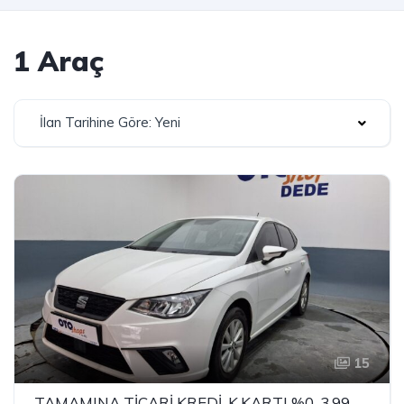
1 Araç
İlan Tarihine Göre: Yeni
15
TAMAMINA TİCARİ KREDİ-K.KARTI %0-3.99 ÇEK-2.99 SENET-ÇKS SATIŞ