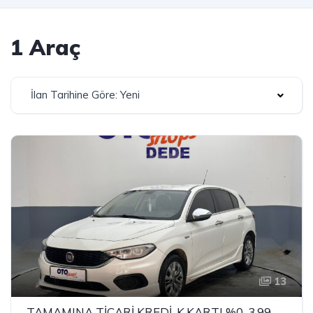
1 Araç
İlan Tarihine Göre: Yeni
13
TAMAMINA TİCARİ KREDİ-K.KARTI %0-3.99 ÇEK-2.99 SENET-ÇKS SATIŞ