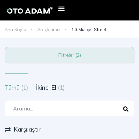
Ana Sayfa
Araçlarımız
1.3 Multijet Street
Filtreler (2)
Tümü
(1)
İkinci El
(1)
Karşılaştır