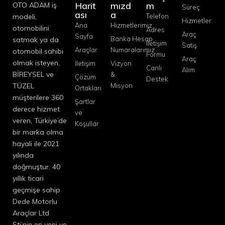
Harit
mızd
m
OTO ADAM iş
Süreç
ası
a
modeli,
Telefon
Hizmetler
Ana
Hizmetlerimiz
otomobilini
Adres
Araç
Sayfa
Banka Hesap
satmak ya da
İletişim
Satış
Araçlar
Numaralarımız
otomobil sahibi
Formu
Araç
olmak isteyen,
İletişim
Vizyon
Canlı
Alım
BİREYSEL ve
&
Çözüm
Destek
TÜZEL
Misyon
Ortakları
müşterilere 360
Şartlar
derece hizmet
ve
veren, Türkiye’de
Koşullar
bir marka olma
hayali ile 2021
yılında
doğmuştur. 40
yıllık ticari
geçmişe sahip
Dede Motorlu
Araçlar Ltd
Şti’nin en yeni ve