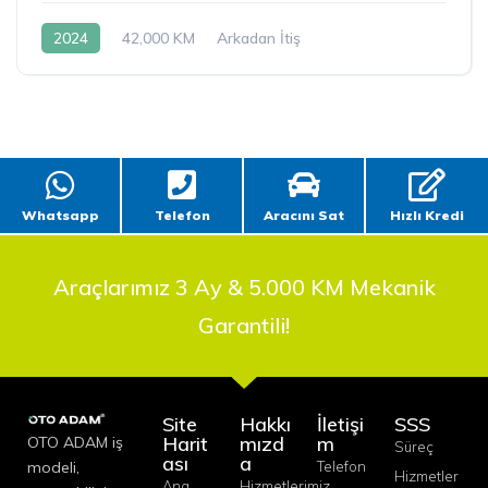
2024
42,000 KM
Arkadan İtiş
Whatsapp
Telefon
Aracını Sat
Hızlı Kredi
Araçlarımız 3 Ay & 5.000 KM Mekanik
Garantili!
Site
Hakkı
İletişi
SSS
Harit
mızd
m
OTO ADAM iş
Süreç
ası
a
modeli,
Telefon
Hizmetler
Ana
Hizmetlerimiz