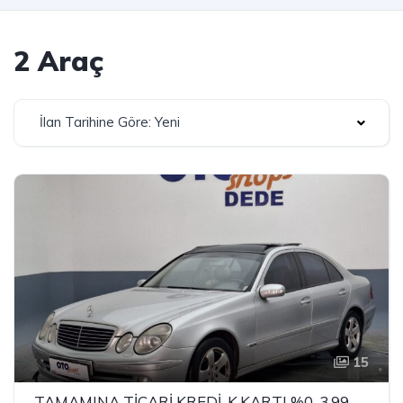
2 Araç
İlan Tarihine Göre: Yeni
15
TAMAMINA TİCARİ KREDİ-K.KARTI %0-3.99 ÇEK-2.99 SENET-ÇKS SATIŞ