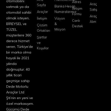
otomobilini
Adres
Araç
Sayfa
Banka Hesap
satmak ya da
İletişim
Satış
Araçlar
Numaralarımız
otomobil sahibi
Formu
Araç
olmak isteyen,
İletişim
Vizyon
Canlı
Alım
BİREYSEL ve
&
Çözüm
Destek
TÜZEL
Misyon
Ortakları
müşterilere 360
Şartlar
derece hizmet
ve
veren, Türkiye’de
Koşullar
bir marka olma
hayali ile 2021
yılında
doğmuştur. 40
yıllık ticari
geçmişe sahip
Dede Motorlu
Araçlar Ltd
Şti’nin en yeni ve
özel markasıyım.
Gücümü Dede