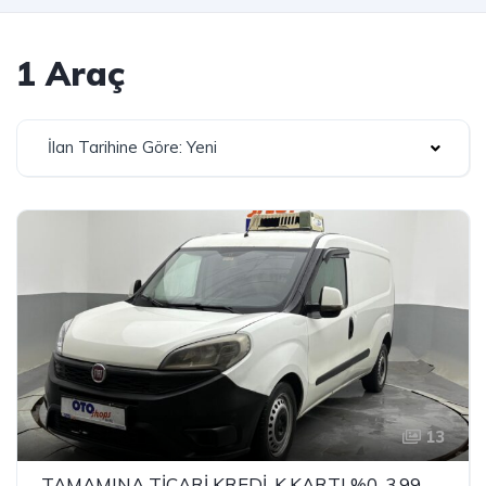
1 Araç
İlan Tarihine Göre: Yeni
13
TAMAMINA TİCARİ KREDİ-K.KARTI %0-3.99 ÇEK-2.99 SENET-ÇKS SATIŞ