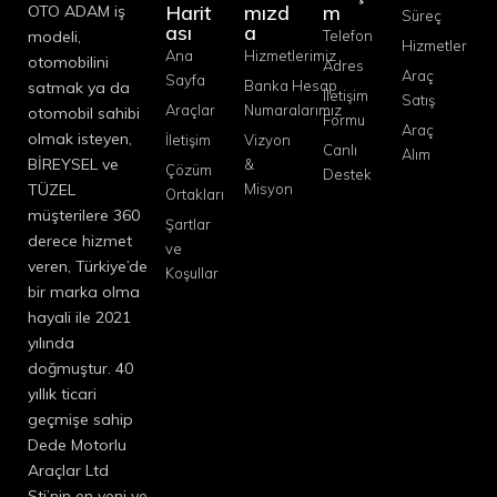
Harit
mızd
m
OTO ADAM iş
Süreç
ası
a
modeli,
Telefon
Hizmetler
Ana
Hizmetlerimiz
otomobilini
Adres
Araç
Sayfa
Banka Hesap
satmak ya da
İletişim
Satış
Araçlar
Numaralarımız
otomobil sahibi
Formu
Araç
olmak isteyen,
İletişim
Vizyon
Canlı
Alım
BİREYSEL ve
&
Çözüm
Destek
TÜZEL
Misyon
Ortakları
müşterilere 360
Şartlar
derece hizmet
ve
veren, Türkiye’de
Koşullar
bir marka olma
hayali ile 2021
yılında
doğmuştur. 40
yıllık ticari
geçmişe sahip
Dede Motorlu
Araçlar Ltd
Şti’nin en yeni ve