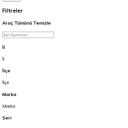
Filtreler
Araç
Tümünü Temizle
İl
İl
İlçe
İlçe
Marka
Marka
Seri