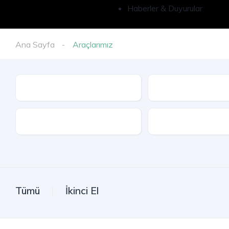
Haberler & Duyurular
Ana Sayfa
Araçlarımız
İl
Model
Kasa Tipi
Tümü
İkinci El