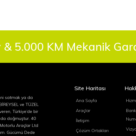
 & 5.000 KM Mekanik Garan
Site Haritası
Hak
ini satmak ya da
Ana Sayfa
Hizm
, BİREYSEL ve TÜZEL
Araçlar
Bank
eren, Türkiye’de bir
ında doğmuştur. 40
Numa
İletişim
 Motorlu Araçlar Ltd
Vizy
Çözüm Ortakları
ıyım. Gücümü Dede