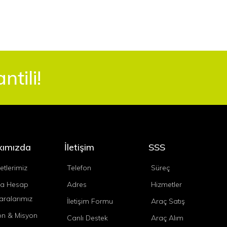
tili!
kımızda
İletişim
SSS
etlerimiz
Telefon
Süreç
a Hesap
Adres
Hizmetler
ralarımız
İletişim Formu
Araç Satış
on & Misyon
Canlı Destek
Araç Alım