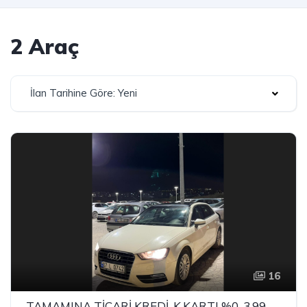
2 Araç
İlan Tarihine Göre: Yeni
16
TAMAMINA TİCARİ KREDİ-K.KARTI %0-3.99 ÇEK-2.99 SENET-ÇKS SATIŞ