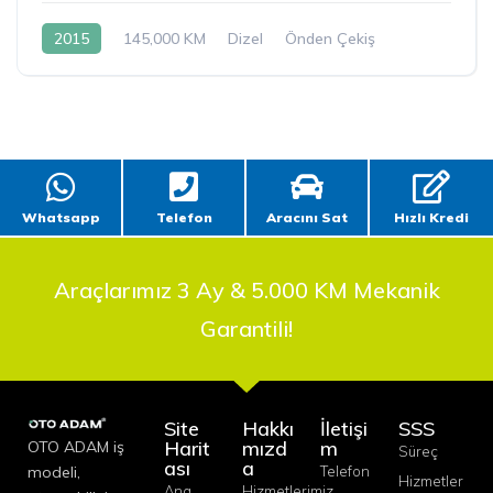
2015
145,000 KM
Dizel
Önden Çekiş
Whatsapp
Telefon
Aracını Sat
Hızlı Kredi
Araçlarımız 3 Ay & 5.000 KM Mekanik
Garantili!
Site
Hakkı
İletişi
SSS
Harit
mızd
m
OTO ADAM iş
Süreç
ası
a
modeli,
Telefon
Hizmetler
Ana
Hizmetlerimiz