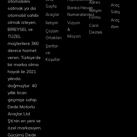
otomobilini
Adres
Araç
Sayfa
Banka Hesap
satmak ya da
İletişim
Satış
Araçlar
Numaralarımız
otomobil sahibi
Formu
Araç
olmak isteyen,
İletişim
Vizyon
Canlı
Alım
BİREYSEL ve
&
Çözüm
Destek
TÜZEL
Misyon
Ortakları
müşterilere 360
Şartlar
derece hizmet
ve
veren, Türkiye’de
Koşullar
bir marka olma
hayali ile 2021
yılında
doğmuştur. 40
yıllık ticari
geçmişe sahip
Dede Motorlu
Araçlar Ltd
Şti’nin en yeni ve
özel markasıyım.
Gücümü Dede