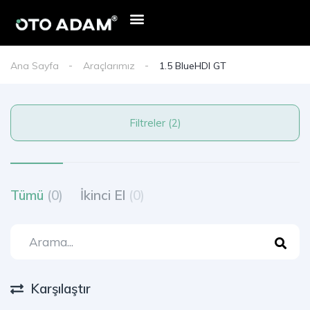
Ana Sayfa
Araçlarımız
1.5 BlueHDI GT
Filtreler (2)
Tümü
(0)
İkinci El
(0)
Karşılaştır