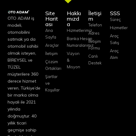
Site
Hakkı
İletişi
SSS
Harit
mızd
m
OTO ADAM iş
Süreç
ası
a
modeli,
Telefon
Hizmetler
Ana
Hizmetlerimiz
otomobilini
Adres
Araç
Sayfa
Banka Hesap
satmak ya da
İletişim
Satış
Araçlar
Numaralarımız
otomobil sahibi
Formu
Araç
olmak isteyen,
İletişim
Vizyon
Canlı
Alım
BİREYSEL ve
&
Çözüm
Destek
TÜZEL
Misyon
Ortakları
müşterilere 360
Şartlar
derece hizmet
ve
veren, Türkiye’de
Koşullar
bir marka olma
hayali ile 2021
yılında
doğmuştur. 40
yıllık ticari
geçmişe sahip