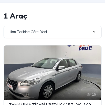
1 Araç
İlan Tarihine Göre: Yeni
15
TAMAMINA TİCARİ KREDİ-K.KARTI %0-3.99 ÇEK-2.99 SENET-ÇKS SATIŞ