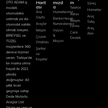
Harit
mızd
m
OTO ADAM iş
Süreç
ası
a
modeli,
Telefon
Hizmetler
Ana
Hizmetlerimiz
otomobilini
Adres
Araç
Sayfa
Banka Hesap
satmak ya da
İletişim
Satış
Araçlar
Numaralarımız
otomobil sahibi
Formu
Araç
olmak isteyen,
İletişim
Vizyon
Canlı
Alım
BİREYSEL ve
&
Çözüm
Destek
TÜZEL
Misyon
Ortakları
müşterilere 360
Şartlar
derece hizmet
ve
veren, Türkiye’de
Koşullar
bir marka olma
hayali ile 2021
yılında
doğmuştur. 40
yıllık ticari
geçmişe sahip
Dede Motorlu
Araçlar Ltd
Şti’nin en yeni ve