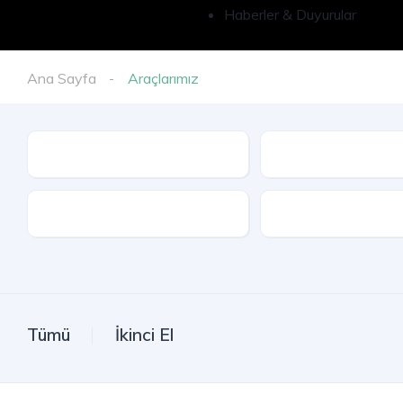
Haberler & Duyurular
Ana Sayfa
Araçlarımız
İl
Model
Kasa Tipi
Tümü
İkinci El