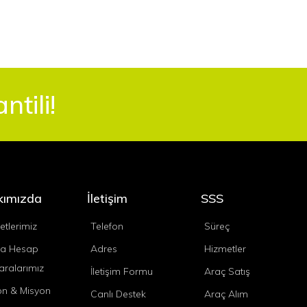
tili!
kımızda
İletişim
SSS
etlerimiz
Telefon
Süreç
a Hesap
Adres
Hizmetler
ralarımız
İletişim Formu
Araç Satış
on & Misyon
Canlı Destek
Araç Alım