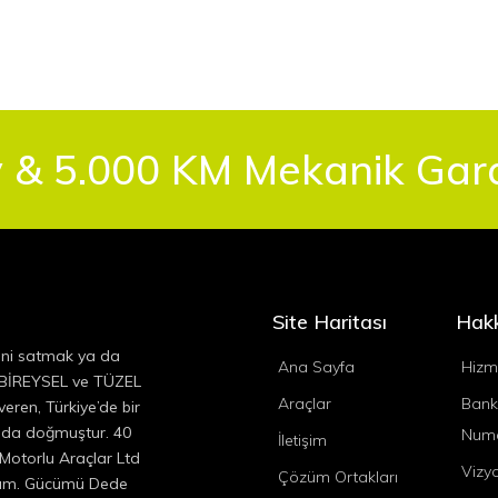
 & 5.000 KM Mekanik Garan
Site Haritası
Hak
ini satmak ya da
Ana Sayfa
Hizm
, BİREYSEL ve TÜZEL
Araçlar
Bank
eren, Türkiye’de bir
ında doğmuştur. 40
Numa
İletişim
 Motorlu Araçlar Ltd
Vizy
Çözüm Ortakları
ıyım. Gücümü Dede