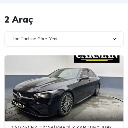
2 Araç
İlan Tarihine Göre: Yeni
17
TAMAMINA TİCARİ KREDİ-K.KARTI %0-3.99 ÇEK-2.99 SENET-ÇKS SATIŞ