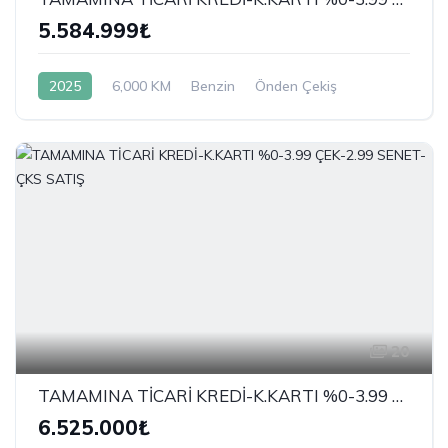
5.584.999₺
2025
6,000 KM
Benzin
Önden Çekiş
20
TAMAMINA TİCARİ KREDİ-K.KARTI %0-3.99 ÇEK-2.99 SENET-ÇKS SATIŞ
6.525.000₺