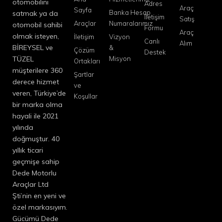
otomobilini
Adres
Araç
Sayfa
Banka Hesap
satmak ya da
İletişim
Satış
Araçlar
Numaralarımız
otomobil sahibi
Formu
Araç
olmak isteyen,
İletişim
Vizyon
Canlı
Alım
BİREYSEL ve
&
Çözüm
Destek
TÜZEL
Misyon
Ortakları
müşterilere 360
Şartlar
derece hizmet
ve
veren, Türkiye’de
Koşullar
bir marka olma
hayali ile 2021
yılında
doğmuştur. 40
yıllık ticari
geçmişe sahip
Dede Motorlu
Araçlar Ltd
Şti’nin en yeni ve
özel markasıyım.
Gücümü Dede