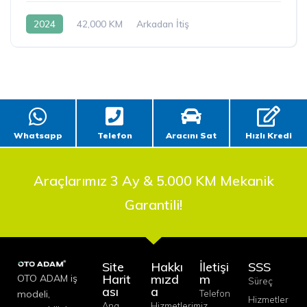
2024
42,000 KM
Arkadan İtiş
Whatsapp
Telefon
Aracını Sat
Hızlı Kredi
Araçlarımız 3 Ay & 5.000 KM Mekanik
Garantili!
Site
Hakkı
İletişi
SSS
Harit
mızd
m
OTO ADAM iş
Süreç
ası
a
modeli,
Telefon
Hizmetler
Ana
Hizmetlerimiz