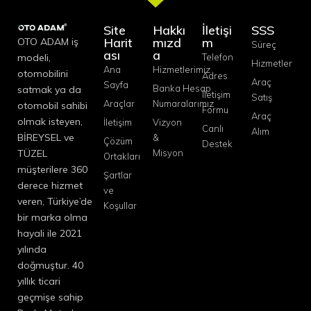
Site
Hakkı
İletişi
SSS
Harit
mızd
m
OTO ADAM iş
Süreç
ası
a
modeli,
Telefon
Hizmetler
Ana
Hizmetlerimiz
otomobilini
Adres
Araç
Sayfa
Banka Hesap
satmak ya da
İletişim
Satış
Araçlar
Numaralarımız
otomobil sahibi
Formu
Araç
olmak isteyen,
İletişim
Vizyon
Canlı
Alım
BİREYSEL ve
&
Çözüm
Destek
TÜZEL
Misyon
Ortakları
müşterilere 360
Şartlar
derece hizmet
ve
veren, Türkiye’de
Koşullar
bir marka olma
hayali ile 2021
yılında
doğmuştur. 40
yıllık ticari
geçmişe sahip