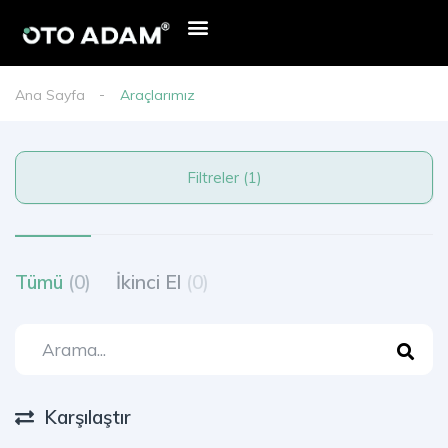
Ana Sayfa
Araçlarımız
Filtreler (1)
Tümü
(0)
İkinci El
(0)
Karşılaştır