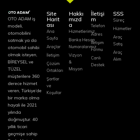
Site
Hakkı
İletişi
SSS
Harit
mızd
m
OTO ADAM iş
Süreç
ası
a
modeli,
Telefon
Hizmetler
Ana
Hizmetlerimiz
otomobilini
Adres
Araç
Sayfa
Banka Hesap
satmak ya da
İletişim
Satış
Araçlar
Numaralarımız
otomobil sahibi
Formu
Araç
olmak isteyen,
İletişim
Vizyon
Canlı
Alım
BİREYSEL ve
&
Çözüm
Destek
TÜZEL
Misyon
Ortakları
müşterilere 360
Şartlar
derece hizmet
ve
veren, Türkiye’de
Koşullar
bir marka olma
hayali ile 2021
yılında
doğmuştur. 40
yıllık ticari
geçmişe sahip