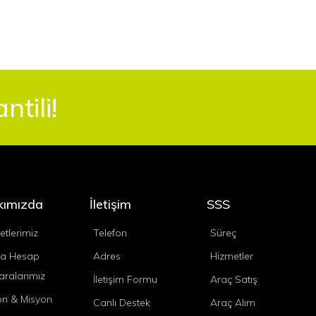
tili!
kımızda
İletişim
SSS
etlerimiz
Telefon
Süreç
a Hesap
Adres
Hizmetler
ralarımız
İletişim Formu
Araç Satış
on & Misyon
Canlı Destek
Araç Alım