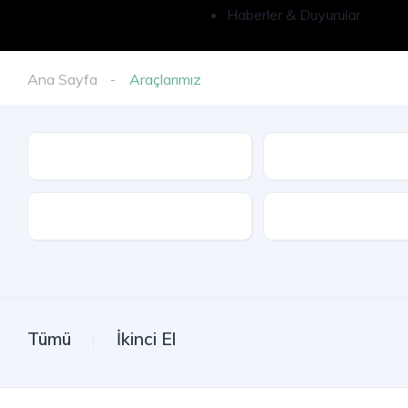
Haberler & Duyurular
Ana Sayfa
Araçlarımız
İl
Model
Kasa Tipi
Tümü
İkinci El