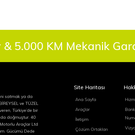
 & 5.000 KM Mekanik Garan
Site Haritası
Hak
ini satmak ya da
Ana Sayfa
Hizm
, BİREYSEL ve TÜZEL
Araçlar
Bank
eren, Türkiye’de bir
ında doğmuştur. 40
Numa
İletişim
 Motorlu Araçlar Ltd
Vizy
Çözüm Ortakları
ıyım. Gücümü Dede