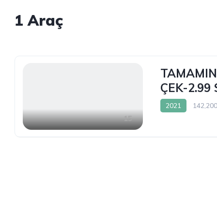
1
Araç
TAMAMINA
ÇEK-2.99
2021
142,20
15