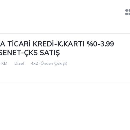
 TİCARİ KREDİ-K.KARTI %0-3.99
 SENET-ÇKS SATIŞ
0 KM
Dizel
4x2 (Önden Çekişli)