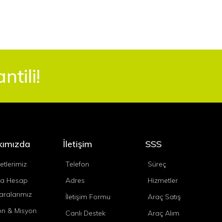
tili!
kımızda
İletişim
SSS
etlerimiz
Telefon
Süreç
a Hesap
Adres
Hizmetler
ralarımız
İletişim Formu
Araç Satış
on & Misyon
Canlı Destek
Araç Alım