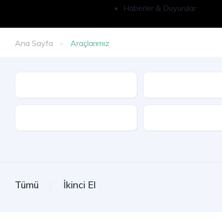
Haberler & Duyurular
Ana Sayfa
Araçlarımız
İl
Model
Kasa Tipi
Tümü
İkinci El