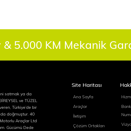
 & 5.000 KM Mekanik Garan
Site Haritası
Hak
ini satmak ya da
Ana Sayfa
Hizm
, BİREYSEL ve TÜZEL
Araçlar
Bank
eren, Türkiye’de bir
ında doğmuştur. 40
Numa
İletişim
 Motorlu Araçlar Ltd
Vizy
Çözüm Ortakları
ıyım. Gücümü Dede