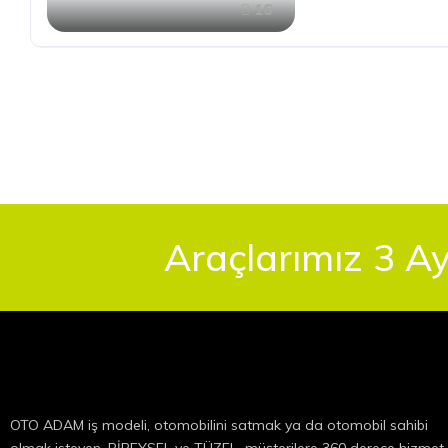
16
Araçlarımız 3 Ay
OTO ADAM iş modeli, otomobilini satmak ya da otomobil sahibi