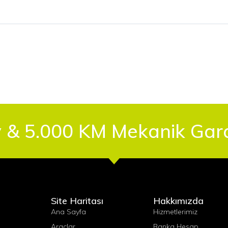
 & 5.000 KM Mekanik Garan
Site Haritası
Hakkımızda
Ana Sayfa
Hizmetlerimiz
Araçlar
Banka Hesap