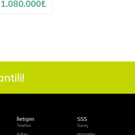
1.080.000₺
tili!
İletişim
SSS
Telefon
Süreç
Adres
Hizmetler