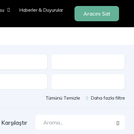
su
Haberler & Duyurular
Aracını Sat
Seri
e
Çekiş
Tümünü Temizle
Daha fazla filtre
Karşılaştır