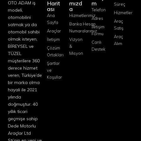
Harit
mızd
m
OTO ADAM iş
Süreç
ası
a
modeli,
Telefon
Hizmetler
Ana
Hizmetlerimiz
otomobilini
Adres
Araç
Sayfa
Banka Hesap
satmak ya da
İletişim
Satış
Araçlar
Numaralarımız
otomobil sahibi
Formu
Araç
olmak isteyen,
İletişim
Vizyon
Canlı
Alım
BİREYSEL ve
&
Çözüm
Destek
TÜZEL
Misyon
Ortakları
müşterilere 360
Şartlar
derece hizmet
ve
veren, Türkiye’de
Koşullar
bir marka olma
hayali ile 2021
yılında
doğmuştur. 40
yıllık ticari
geçmişe sahip
Dede Motorlu
Araçlar Ltd
Şti’nin en yeni ve