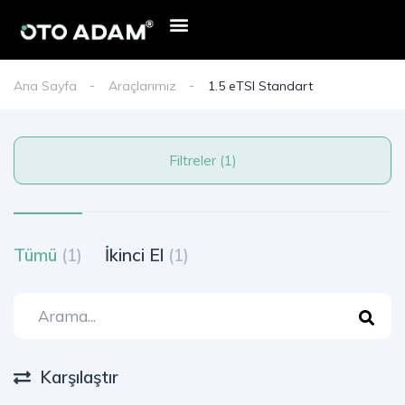
E-Devlet Mobil Onay
Oto Adam Kredi Başvurusu
Haberler & Duyurular
Ana Sayfa
Araçlarımız
1.5 eTSI Standart
Filtreler (1)
Tümü
(1)
İkinci El
(1)
Karşılaştır