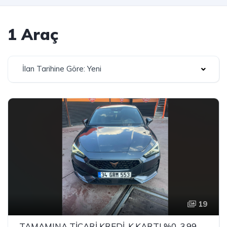
1 Araç
İlan Tarihine Göre: Yeni
19
TAMAMINA TİCARİ KREDİ-K.KARTI %0-3.99 ÇEK-2.99 SENET-ÇKS SATIŞ