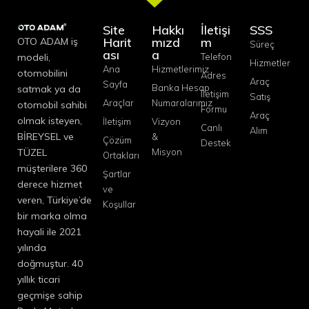
Site
Hakkı
İletişi
SSS
Harit
mızd
m
OTO ADAM iş
Süreç
ası
a
modeli,
Telefon
Hizmetler
Ana
Hizmetlerimiz
otomobilini
Adres
Araç
Sayfa
Banka Hesap
satmak ya da
İletişim
Satış
Araçlar
Numaralarımız
otomobil sahibi
Formu
Araç
olmak isteyen,
İletişim
Vizyon
Canlı
Alım
BİREYSEL ve
&
Çözüm
Destek
TÜZEL
Misyon
Ortakları
müşterilere 360
Şartlar
derece hizmet
ve
veren, Türkiye’de
Koşullar
bir marka olma
hayali ile 2021
yılında
doğmuştur. 40
yıllık ticari
geçmişe sahip