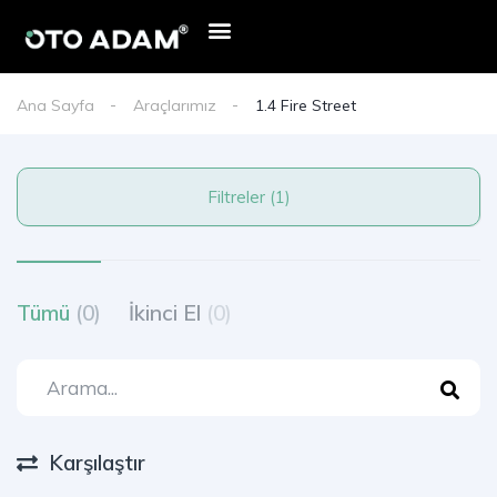
Ana Sayfa
Araçlarımız
1.4 Fire Street
Filtreler (1)
Tümü
(0)
İkinci El
(0)
Karşılaştır